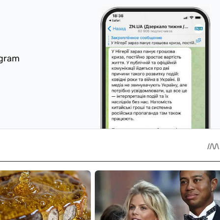
egram