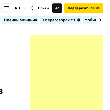
RU
Войти
Аа
Поддержать ZN.ua
Пленки Миндича
О переговорах с РФ
Мобилизация
з