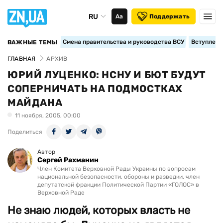
RU
Аа
Поддержать
Смена правительства и руководства ВСУ
Вступление
ВАЖНЫЕ ТЕМЫ
ГЛАВНАЯ
АРХИВ
ЮРИЙ ЛУЦЕНКО: НСНУ И БЮТ БУДУТ
СОПЕРНИЧАТЬ НА ПОДМОСТКАХ
МАЙДАНА
11 ноября, 2005, 00:00
Поделиться
Автор
Сергей Рахманин
Член Комитета Верховной Рады Украины по вопросам
национальной безопасности, обороны и разведки, член
депутатской фракции Политической Партии «ГОЛОС» в
Верховной Раде
Не знаю людей, которых власть не