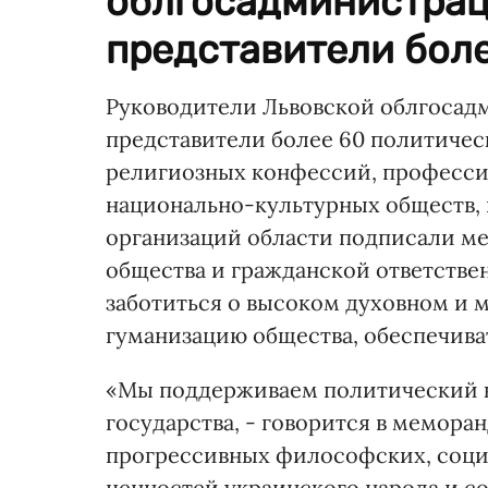
облгосадминистраци
представители боле
Руководители Львовской облгосадм
представители более 60 политичес
религиозных конфессий, професси
национально-культурных обществ,
организаций области подписали м
общества и гражданской ответствен
заботиться о высоком духовном и 
гуманизацию общества, обеспечива
«Мы поддерживаем политический к
государства, - говорится в мемора
прогрессивных философских, соци
ценностей украинского народа и с