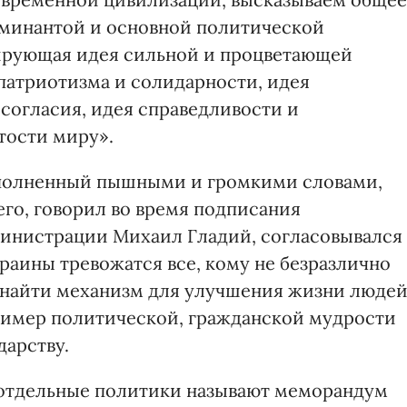
оминантой и основной политической
ирующая идея сильной и процветающей
 патриотизма и солидарности, идея
согласия, идея справедливости и
тости миру».
аполненный пышными и громкими словами,
его, говорил во время подписания
министрации Михаил Гладий, согласовывался
краины тревожатся все, кому не безразлично
 найти механизм для улучшения жизни людей
имер политической, гражданской мудрости
дарству.
отдельные политики называют меморандум