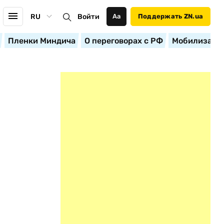
RU
Войти
Аа
Поддержать ZN.ua
Пленки Миндича
О переговорах с РФ
Мобилизация