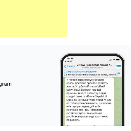
egram