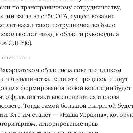
сии по трансграничному сотрудничеству,
кции взяла на себя ОГА, существование
о лет назад такое сотрудничество было
сколько лет назад в области руководила
ю» СДПУ(о).
RELATED VIDEO
 Закарпатском областном совете слишком
та большинства. Если эти процессы станут
дов для формирования новой коалиции будет
что фракция таки воссоединится и снова
лсовете. Тогда самой большой интригой буде
ии. Кто им станет — «Наша Украина», котору
вторитаризм, игнорирование прав
ы в имущественных вопросах, или