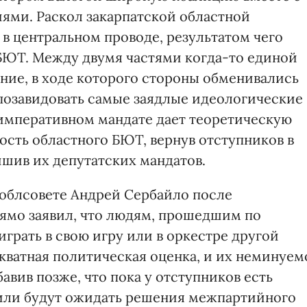
иями. Раскол закарпатской областной
в центральном проводе, результатом чего
БЮТ. Между двумя частями когда-то единой
ние, в ходе которого стороны обменивались
позавидовать самые заядлые идеологические
б императивном мандате дает теоретическую
ость областного БЮТ, вернув отступников в
шив их депутатских мандатов.
облсовете Андрей Сербайло после
ямо заявил, что людям, прошедшим по
грать в свою игру или в оркестре другой
кватная политическая оценка, и их неминуем
авив позже, что пока у отступников есть
 или будут ожидать решения межпартийного