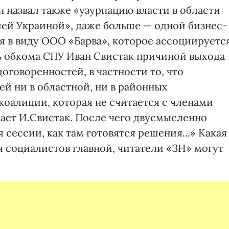
назвал также «узурпацию власти в области
ей Украиной», даже больше — одной бизнес-
я в виду ООО «Барва», которое ассоциируетс
рь обкома СПУ Иван Свистак причиной выхода
оговоренностей, в частности то, что
й ни в областной, ни в районных
коалиции, которая не считается с членами
ет И.Свистак. После чего двусмысленно
я сессии, как там готовятся решения...» Какая
я социалистов главной, читатели «ЗН» могут