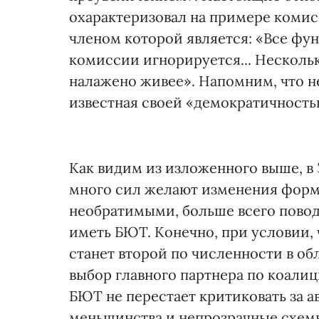
охарактеризовал на примере комис
членом которой является: «Все фун
комиссии игнорируется... Нескольк
налажено живее». Напомним, что не
известная своей «демократичность
Как видим из изложенного выше, в
много сил желают изменения форма
необратимыми, больше всего пово
иметь БЮТ. Конечно, при условии, 
станет второй по численности в об
выбор главного партнера по коалиц
БЮТ не перестает критиковать за а
меньшинства и непрозрачные схем