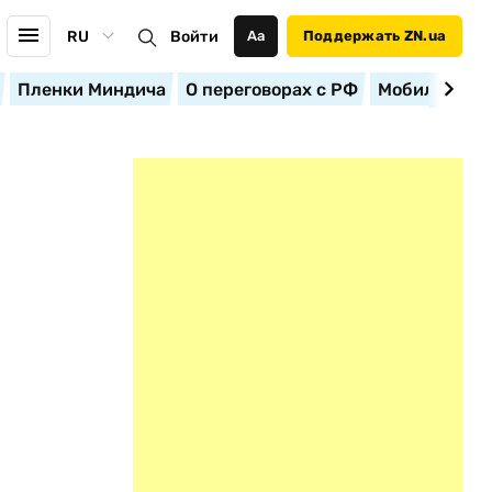
RU
Войти
Аа
Поддержать ZN.ua
Пленки Миндича
О переговорах с РФ
Мобилизация