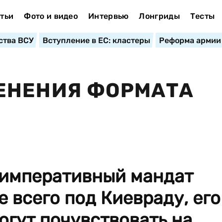
тьи
Фото и видео
Интервью
Лонгриды
Тесты
ства ВСУ
Вступление в ЕС: кластеры
Реформа армии
ЕНЕНИЯ ФОРМАТА
 императивный мандат
 всего под Киевраду, его
огут почувствовать на