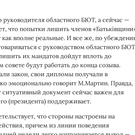
 руководителя областного БЮТ, а сейчас —
ет, что попытки лишить членов «Батьківщини
 как вполне реальные. И все же, по убеждени
оговариваться c руководством областного БЮ
 лишить их мандатов дойдут вплоть до
м совете будут работать до конца созыва.
сали закон, свои дипломы получали в
ко эмоционально говорит М.Мартин. Правда,
от ситуативный документ сейчас важен для
его (президента) поддерживает.
тельствует, что стороны настроены на
ействия, причем из линии поведения
ледней недели легко напрашивается вывод —