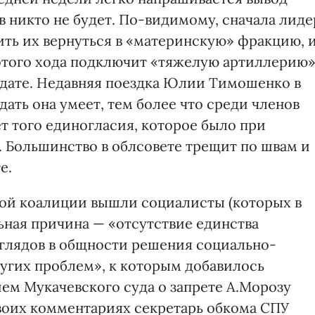
 никто не будет. По-видимому, сначала лиде
ть их вернуться в «материнскую» фракцию, 
этого хода подключит «тяжелую артиллерию
ндате. Недавняя поездка Юлии Тимошенко в
дать она умеет, тем более что среди членов
т того единогласия, которое было при
 Большинство в облсовете трещит по швам и
е.
кой коалиции вышли социалисты (которых в
ьная причина — «отсутствие единства
глядов в общности решения социально-
угих проблем», к которым добавилось
ем Мукачевского суда о запрете А.Морозу
своих комментариях секретарь обкома СПУ