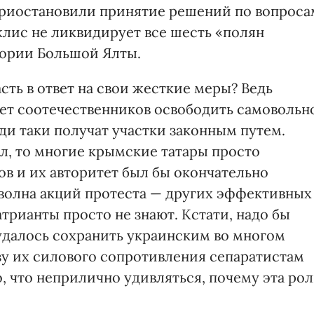
приостановили принятие решений по вопроса
жлис не ликвидирует все шесть «полян
тории Большой Ялты.
ть в ответ на свои жесткие меры? Ведь
вет соотечественников освободить самовольн
юди таки получат участки законным путем.
л, то многие крымские татары просто
в и их авторитет был бы окончательно
 волна акций протеста — других эффективных
атрианты просто не знают. Кстати, надо бы
 удалось сохранить украинским во многом
зу их силового сопротивления сепаратистам
о, что неприлично удивляться, почему эта рол