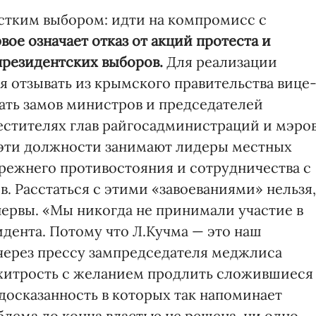
стким выбором: идти на компромисс с
вое означает отказ от акций протеста и
президентских выборов.
Для реализации
ся отзывать из крымского правительства вице
цать замов министров и председателей
местителях глав райгосадминистраций и мэро
х эти должности занимают лидеры местных
прежнего противостояния и сотрудничества с
в. Расстаться с этими «завоеваниями» нельзя,
нервы. «Мы никогда не принимали участие в
дента. Потому что Л.Кучма — это наш
через прессу зампредседателя меджлиса
 хитрость с желанием продлить сложившиеся
досказанность в которых так напоминает
блема до конца властью не решена, ни одно