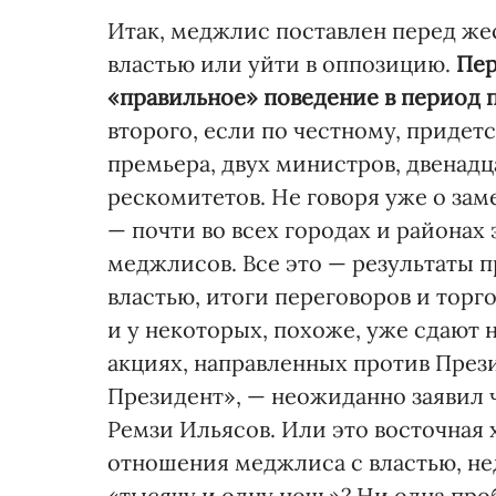
Итак, меджлис поставлен перед же
властью или уйти в оппозицию.
Пер
«правильное» поведение в период 
второго, если по честному, придет
премьера, двух министров, двенад
рескомитетов. Не говоря уже о за
— почти во всех городах и района
меджлисов. Все это — результаты 
властью, итоги переговоров и торго
и у некоторых, похоже, уже сдают 
акциях, направленных против Прези
Президент», — неожиданно заявил 
Ремзи Ильясов. Или это восточная
отношения меджлиса с властью, не
«тысячу и одну ночь»? Ни одна про