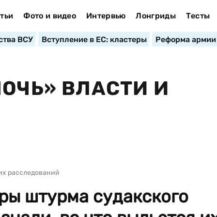
тьи
Фото и видео
Интервью
Лонгриды
Тесты
ства ВСУ
Вступление в ЕС: кластеры
Реформа армии
НОЧЬ» ВЛАСТИ И
их расследований
ры штурма судакского