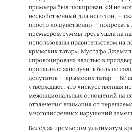
премьера был шокирован. «Я не мог
несвойственный для него тон, — ск
просто кощунственно — попрекать 
премьером суммы треть ушла на н
использованы правительством на л
крымских татар». Мустафа Джемил
спровоцирована властью в преддве
пропаганде заполучить больше гол
депутатов — крымских татар — ВР а
утверждают, что «искусственная и
межнациональных отношений на по
отвлечения внимания от нерешаем
многочисленных нарушений земель
Вслед за премьером ультиматум к