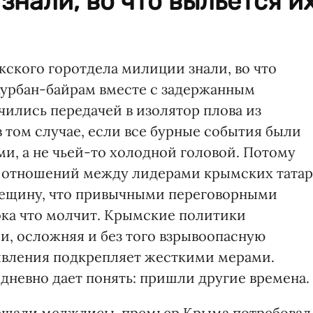
знали, во что выльется и
кского горотдела милиции знали, во что
Курбан-байрам вместе с задержанным
чились передачей в изолятор плова из
в том случае, если все бурные события были
, а не чьей-то холодной головой. Потому
а отношений между лидерами крымских татар
трещину, что привычными переговорными
ока что молчит. Крымские политики
, осложняя и без того взрывоопасную
аявления подкрепляет жесткими мерами.
невно дает понять: пришли другие времена.
 решали меджлисы, премьер Крыма потребовал