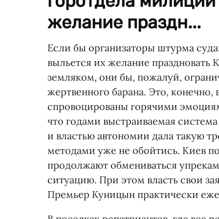
горотдела милиции 
желание праздн...
Если бы организаторы штурма суда
выльется их желание праздновать 
земляком, они бы, пожалуй, ограни
жертвенного барана. Это, конечно, 
спровоцированы горячими эмоциями
что годами выстраиваемая систем
и властью автономии дала такую 
методами уже не обойтись. Киев п
продолжают обмениваться упреками
ситуацию. При этом власть свои з
Премьер Куницын практически ежед
В поселках репатриантов, где все