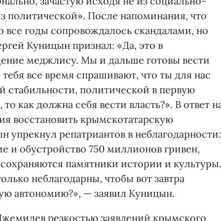
нально, зачастую исходя не из социально-
з политической». После напоминания, что
о все годы сопровождалось скандалами, но
ргей Куницын признал: «Да, это в
ение меджлису. Мы и дальше готовы вести
и тебя все время спрашивают, что ты для нас
тий стабильности, политической в первую
то как должна себя вести власть?». В ответ н
ия восстановить крымскотатарскую
 упрекнул репатриантов в неблагодарности:
ие и обустройство 750 миллионов гривен,
 сохраняются памятники истории и культуры
только неблагодарны, чтобы вот завтра
ную автономию?», — заявил Куницын.
жемилев резкостью заявлений крымского