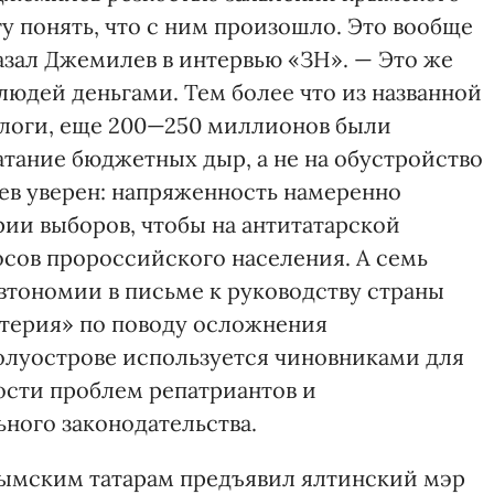
у понять, что с ним произошло. Это вообще
азал Джемилев в интервью «ЗН». — Это же
людей деньгами. Тем более что из названной
алоги, еще 200—250 миллионов были
атание бюджетных дыр, а не на обустройство
ев уверен: напряженность намеренно
рии выборов, чтобы на антитатарской
осов пророссийского населения. А семь
втономии в письме к руководству страны
стерия» по поводу осложнения
луострове используется чиновниками для
ости проблем репатриантов и
ного законодательства.
рымским татарам предъявил ялтинский мэр