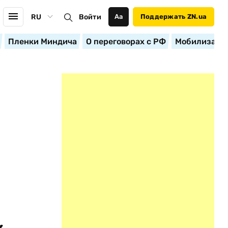
RU
Войти
Аа
Поддержать ZN.ua
Пленки Миндича
О переговорах с РФ
Мобилизация