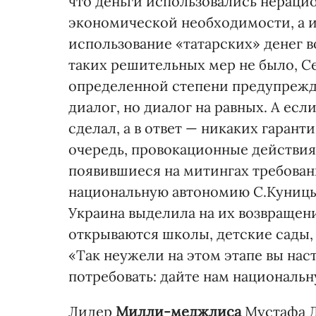
что деньги использовались нерацио
экономической необходимости, а и
использование «татарских» денег в
таких решительных мер не было, Се
определенной степени предупрежд
диалог, но диалог на равных. А есл
сделал, а в ответ — никаких гаран
очередь, провокационные действия, 
появившиеся на митингах требован
национальную автономию С.Куницын
Украина выделила на их возвращен
открываются школы, детские сады,
«Так неужели на этом этапе вы нас
потребовать: дайте нам националь
Лидер
Милли-меджлиса
Мустафа Д