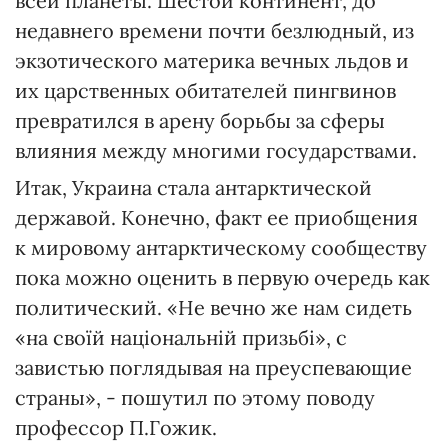
всей планеты. Шестой континент, до
недавнего времени почти безлюдный, из
экзотического материка вечных льдов и
их царственных обитателей пингвинов
превратился в арену борьбы за сферы
влияния между многими государствами.
Итак, Украина стала антарктической
державой. Конечно, факт ее приобщения
к мировому антарктическому сообществу
пока можно оценить в первую очередь как
политический. «Не вечно же нам сидеть
«на своїй національній призьбі», с
завистью поглядывая на преуспевающие
страны», - пошутил по этому поводу
профессор П.Гожик.