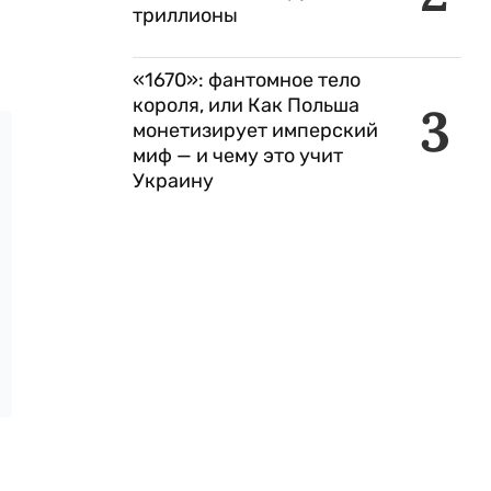
триллионы
«1670»: фантомное тело
короля, или Как Польша
3
монетизирует имперский
миф — и чему это учит
Украину