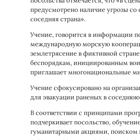
посольства отмечается, что «в сце
предусмотрено наличие угрозы со 
соседняя страна».
Учение, говорится в информации по
международную морскую коопераци
землетрясение в фиктивной стране
беспорядкам, инициированным вои
приглашает многонациональные ми
Учение сфокусировано на организа
для эвакуации раненых в соседнюю 
В соответствии с принципами про
подчеркивает посольство, обучени
гуманитарными акциями, поиском 