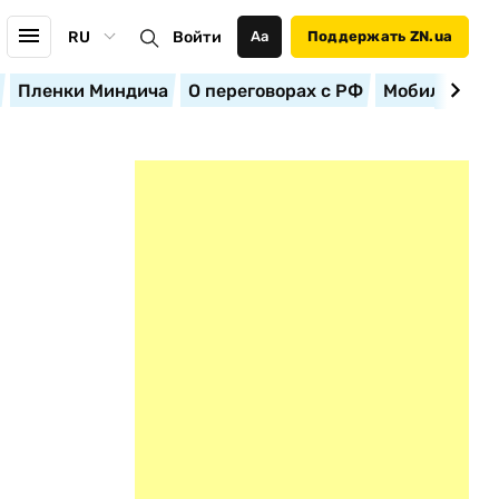
RU
Войти
Аа
Поддержать ZN.ua
Пленки Миндича
О переговорах с РФ
Мобилизация