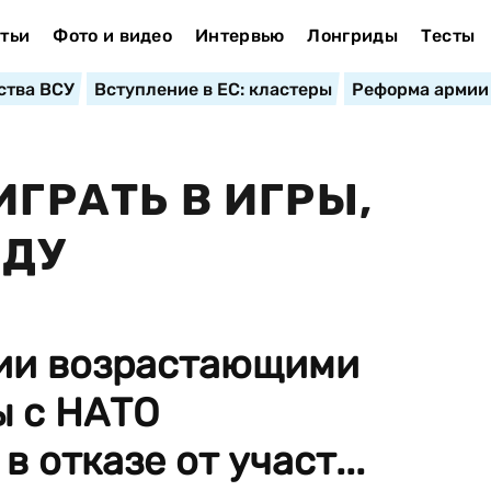
тьи
Фото и видео
Интервью
Лонгриды
Тесты
ства ВСУ
Вступление в ЕС: кластеры
Реформа армии
ИГРАТЬ В ИГРЫ,
ВДУ
ии возрастающими
ы с НАТО
 отказе от участ...