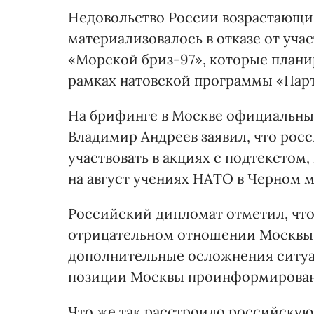
Недовольство России возрастающи
материализовалось в отказе от уч
«Морской бриз-97», которые планир
рамках натовской программы «Парт
На брифинге в Москве официальны
Владимир Андреев заявил, что росс
участвовать в акциях с подтекстом
на август учениях НАТО в Черном м
Российский дипломат отметил, что
отрицательном отношении Москвы к
дополнительные осложнения ситуац
позиции Москвы проинформирован
Что же так расстроило российскую 