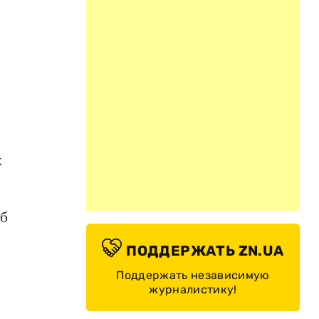
х
об
ПОДДЕРЖАТЬ ZN.UA
Поддержать независимую
журналистику!