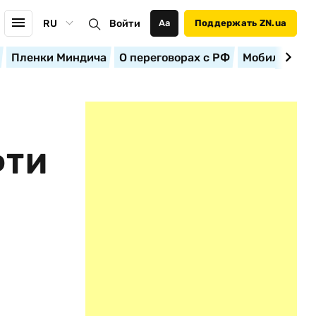
RU
Войти
Аа
Поддержать ZN.ua
Пленки Миндича
О переговорах с РФ
Мобилизация
ФТИ