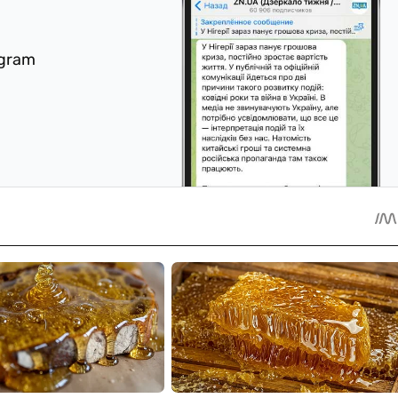
egram