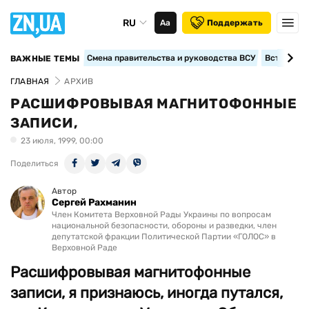
RU
Аа
Поддержать
Смена правительства и руководства ВСУ
Вступление
ВАЖНЫЕ ТЕМЫ
ГЛАВНАЯ
АРХИВ
РАСШИФРОВЫВАЯ МАГНИТОФОННЫЕ
ЗАПИСИ,
23 июля, 1999, 00:00
Поделиться
Автор
Сергей Рахманин
Член Комитета Верховной Рады Украины по вопросам
национальной безопасности, обороны и разведки, член
депутатской фракции Политической Партии «ГОЛОС» в
Верховной Раде
Расшифровывая магнитофонные
записи, я признаюсь, иногда путался,