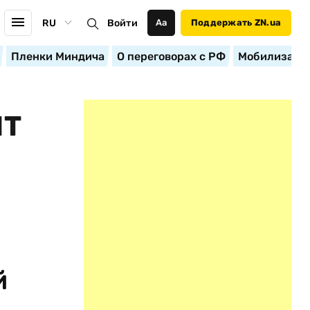
RU
Войти
Аа
Поддержать ZN.ua
Пленки Миндича
О переговорах с РФ
Мобилизация
ИТ
й