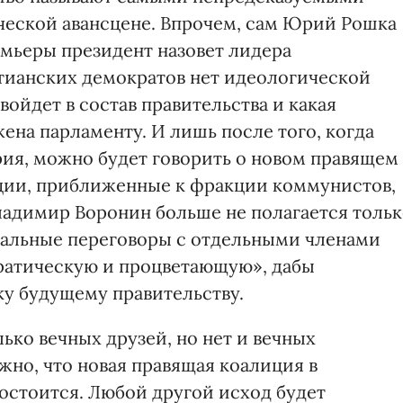
ческой авансцене. Впрочем, сам Юрий Рошка
емьеры президент назовет лидера
тианских демократов нет идеологической
 войдет в состав правительства и какая
ена парламенту. И лишь после того, когда
рия, можно будет говорить о новом правящем
ии, приближенные к фракции коммунистов,
Владимир Воронин больше не полагается толь
иальные переговоры с отдельными членами
ратическую и процветающую», дабы
у будущему правительству.
лько вечных друзей, но нет и вечных
жно, что новая правящая коалиция в
остоится. Любой другой исход будет