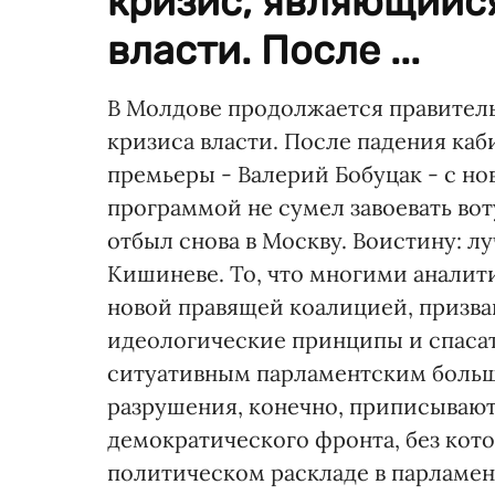
кризис, являющийс
власти. После ...
В Молдове продолжается правител
кризиса власти. После падения каб
премьеры - Валерий Бобуцак - с н
программой не сумел завоевать во
отбыл снова в Москву. Воистину: л
Кишиневе. То, что многими анали
новой правящей коалицией, призва
идеологические принципы и спасать
ситуативным парламентским боль
разрушения, конечно, приписываю
демократического фронта, без кот
политическом раскладе в парламен