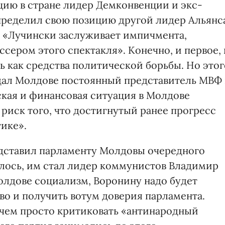
ацию в стране лидер Демконвенции и экс-
пределил свою позицию другой лидер Альянс
 «Лучински заслуживает импичмента,
сером этого спектакля». Конечно, и первое, 
ь как средства политической борьбы. Но этог
 дал Молдове постоянный представитель МВФ 
кая и финансовая ситуация в Молдове
 риск того, что достигнутый ранее прогресс
тике».
едставил парламенту Молдовы очередного
алось, им стал лидер коммунистов Владимир
олдове социализм, Воронину надо будет
во и получить вотум доверия парламента.
, чем просто критиковать «антинародный