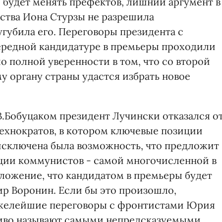
о будет менять префектов, лишний аргумент в
льства Иона Стурзы не разрешила
губила его. Переговоры президента с
редной кандидатуре в премьеры проходили
ло полной уверенности в том, что со второй
 органу страны удастся избрать новое
 В.Бобуцаком президент Лучински отказался о
технократов, в котором ключевые позиции
 исключена была возможность, что предложит
ции коммунистов - самой многочисленной в
ложение, что кандидатом в премьеры будет
р Воронин. Если бы это произошло,
яжелейшие переговоры с фронтистами Юрия
иво называют самыми непредсказуемыми