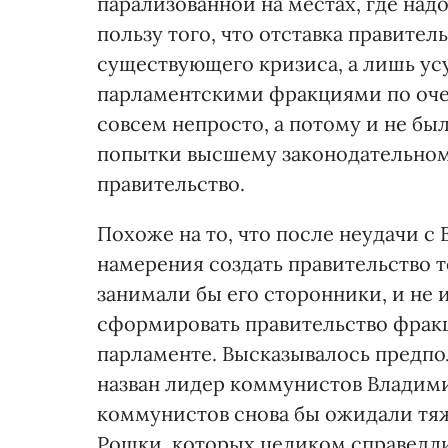
парализованной на местах, где над
пользу того, что отставка правите
существующего кризиса, а лишь усу
парламентскими фракциями по оче
совсем непросто, а потому и не бы
попытки высшему законодательному
правительство.
Похоже на то, что после неудачи с
намерения создать правительство 
занимали бы его сторонники, и не
сформировать правительство фрак
парламенте. Высказывалось предпо
назван лидер коммунистов Владими
коммунистов снова бы ожидали т
Рошки, которых целиком справедл