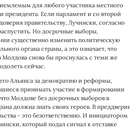
иемлемым для любого участника местного
 и президента. Если парламент и со второй
доверия правительству, Лучински, согласно
аспустить. Но досрочные выборы,
янии существенно изменить политическую
ного органа страны, а это означает, что
в Молдова снова бы проснулась с теми же
одолеть сейчас.
его Альянса за демократию и реформы,
вшиеся принимать участие в формировании
 что Молдове без досрочных выборов в
ана должна знать своих героев. В преддвери
льства - это безответственно. И инициатором
чински, который подал сигнал к отставке