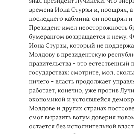
знал президент Лучински, что энер
времена Иона Стурзы и, поощряя, а
последнего кабмина, он поощрял и 
Президент имел неосторожность бр
бумерангом возвращается к нему. Ф
Иона Стурзы, который не поддержа
Молдову в президентскую республику
правительства - это естественный
государствах: смотрите, мол, скол
ничего - власть продолжает управля
работает, конечно, уже против Лучи
экономикой и устоявшейся демокра
Молдове и других странах постсове
смог выразить вотум доверия новом
остается без исполнительной власт