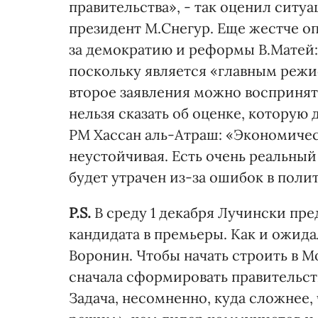
правительства», - так оценил ситу
президент М.Снегур. Еще жестче о
за демократию и реформы В.Матей:
поскольку является «главным режис
второе заявления можно воспринят
нельзя сказать об оценке, которую
РМ Хассан аль-Атраш: «Экономичес
неустойчивая. Есть очень реальный
будет утрачен из-за ошибок в поли
P.S.
В среду 1 декабря Лучински пр
кандидата в премьеры. Как и ожид
Воронин. Чтобы начать строить в М
сначала сформировать правительст
Задача, несомненно, куда сложнее