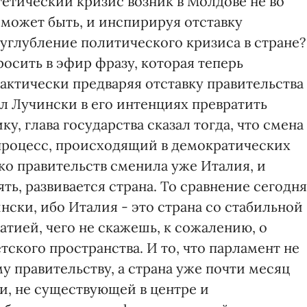
гетический кризис возник в Молдове не во
 может быть, и инспирируя отставку
углубление политического кризиса в стране?
осить в эфир фразу, которая теперь
актически предваряя отставку правительства
л Лучински в его интенциях превратить
, глава государства сказал тогда, что смена
 процесс, происходящий в демократических
ько правительств сменила уже Италия, и
ть, развивается страна. То сравнение сегодня
нски, ибо Италия - это страна со стабильной
тией, чего не скажешь, к сожалению, о
тского пространства. И то, что парламент не
у правительству, а страна уже почти месяц
и, не существующей в центре и