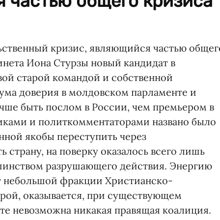
я частью общего кризиса
ьственный кризис, являющийся частью общег
инета Иона Стурзы новый кандидат в
овой старой командой и собственной
тума доверия в молдовском парламенте и
учше быть послом в России, чем премьером в
тиками и политкомментаторами названо было
нной якобы переступить через
 страну, на поверку оказалось всего лишь
шинством разрушающего действия. Энергию
т небольшой фракции Христианско-
орой, оказывается, при существующем
те невозможна никакая правящая коалиция.