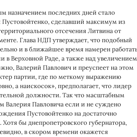
ым назначением последних дней стало
ч Пустовойтенко, сделавший максимум из
 территориального отсечения Литвина от
аменте. Глава НДП утверждает, что подобный
ельно и в ближайшее время намерен работат
и в Верховной Раде, а также над увеличением
жно, Валерий Павлович и преуспеет на этом
актер партии, где по меткому выражению
вно, а наискосок», предполагает, что лидер
ятельной должности. Так что масштабным
м Валерия Павловича если и не суждено
хождения Пустовойтенко на достаточно
 Хотя бы днепропетровского губернатора,
чевидно, в скором времени окажется