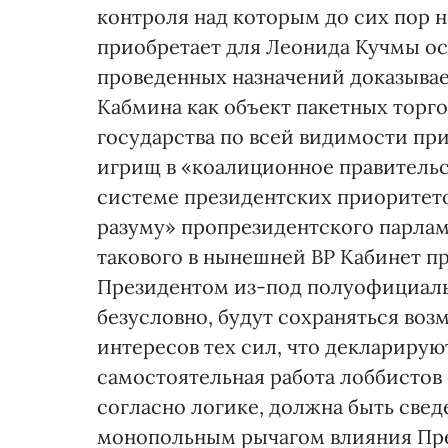
контроля над которым до сих пор 
приобретает для Леонида Кучмы ос
проведенных назначений доказывает
Кабмина как объект пакетных торг
государства по всей видимости п
игрищ в «коалиционное правительс
системе президентских приоритет
разуму» пропрезидентского парлам
такового в нынешней ВР Кабинет п
Президентом из-под полуофициаль
безусловно, будут сохраняться во
интересов тех сил, что декларирую
самостоятельная работа лоббистов 
согласно логике, должна быть све
монопольным рычагом влияния Пре