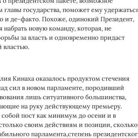
м о президентском пакете, возможное
м главы государства, поможет ему удержатьс
 но и де-факто. Похоже, одинокий Президент,
я набрать новую команду, которая, не
борьбы за власть и одновременно придаст
 властью.
олия Кинаха оказалось продуктом стечения
ад сил в новом парламенте, породивший
вования лишь ситуативного большинства,
рающие на руку действующему премьеру.
 собой пост как минимум до осени и в
 столько своим действиям и позиции, сколько
табильного парламента,степень президентско