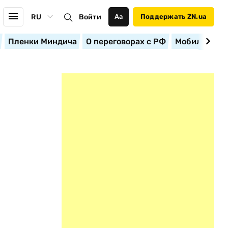
RU
Войти
Аа
Поддержать ZN.ua
Пленки Миндича
О переговорах с РФ
Мобилизация