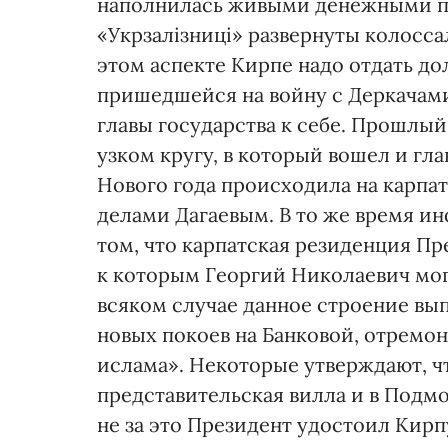
наполнилась живыми денежными пла
«Укрзалізниці» развернуты колосс
этом аспекте Кирпе надо отдать д
пришедшейся на войну с Деркачами
главы государства к себе. Прошлый
узком кругу, в который вошел и гла
Нового года происходила на карпа
делами Дагаевым. В то же время и
том, что карпатская резиденция Пр
к которым Георгий Николаевич мог
всяком случае данное строение вып
новых покоев на Банковой, отремо
ислама». Некоторые утверждают, чт
представительская вилла и в Подмос
не за это Президент удостоил Кирп