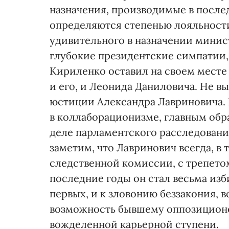
назначения, производимые в после
определяются степенью лояльности 
удивительного в назначении минис
глубокие президентские симпатии, 
Кириленко оставил на своем месте
и его, и Леонида Даниловича. Не 
юстиции Александра Лавриновича.
в коллаборационизме, главным обр
деле парламентского расследования
заметим, что Лавринович всегда, в 
следственной комиссии, с трепетом 
последние годы он стал весьма изби
первых, и к зловонию беззакония, в
возможность бывшему оппозиционе
вожделенной карьерной ступени.