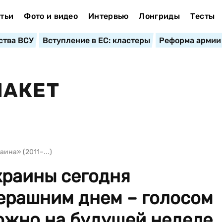
тьи
Фото и видео
Интервью
Лонгриды
Тесты
ства ВСУ
Вступление в ЕС: кластеры
Реформа армии
ПАКЕТ
ина» (2011–...)
краины сегодня
черашним днем – голосом
ожно на будущей неделе