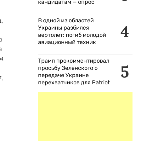
кандидатам — опрос
,
В одной из областей
4
Украины разбился
вертолет: погиб молодой
о
авиационный техник
а
им
Трамп прокомментировал
5
просьбу Зеленского о
передаче Украине
и,
перехватчиков для Patriot