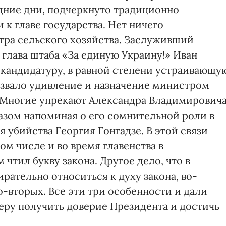
дние дни, подчеркнуто традиционно
к главе государства. Нет ничего
тра сельского хозяйства. Заслуживший
глава штаба «За единую Украину!» Иван
 кандидатуру, в равной степени устраивающу
вызвало удивление и назначение министром
 Многие упрекают Александра Владимирович
азом напоминая о его сомнительной роли в
 убийства Георгия Гонгадзе. В этой связи
том числе и во время главенства в
чтил букву закона. Другое дело, что в
рательно относиться к духу закона, во-
о-вторых. Все эти три особенности и дали
ру получить доверие Президента и достичь