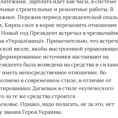
тежами. Зарплата идет как часы, в системе
альные строительные и ремонтные работы. В
олжное. Пережив период президентской опалы
, Кирпа смог в корне переменить отношение
 Новый год Президент встречал в чрезвычайн
ва «Укрзалізниці». Примечательно, что встреч
тской вилле, якобы выстроенной управляющ
нформированные источники настаивают на
езидента была возведена на средства и силам
 иметь непосредственное отношение. Во
олнено в современном стиле, в отличие от
нтированных Дагаевым в стиле «купеческого
о за те же средства строится
ковье. Однако, надо полагать, не за это, нет
у звания Героя Украины.