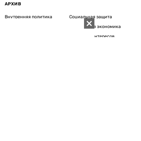
АРХИВ
Внутренняя политика
Социальная защита
Международная политика
Зарубежная экономика
Макроуровень
Конфликт интересов
Энергорынок
Экономическая
безопасность
Приватизация
Персоналии
Экономика регионов
Социум
Наука
История
Технологии
Круг семьи
Среда обитания
Туризм
Церковь
Собственность
Культура
Использование материалов «ZN.UA» разрешается при