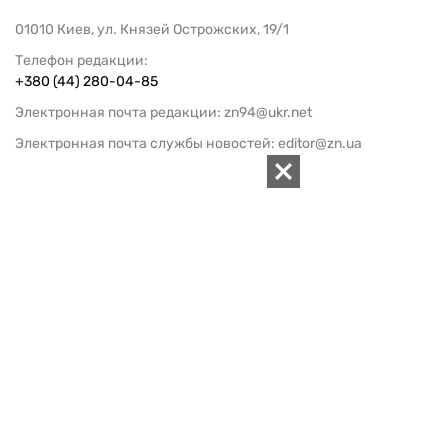
01010 Киев, ул. Князей Острожских, 19/1
Телефон редакции:
+380 (44) 280-04-85
Электронная почта редакции:
zn94@ukr.net
Электронная почта службы новостей:
editor@zn.ua
СОЦСЕТИ
ПОДДЕРЖАТЬ ZN.UA
Поддержать независимую
журналистику!
ЗЕРКАЛО НЕДЕЛИ
не подводим с 1994-го года