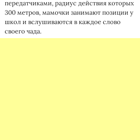
передатчиками, радиус действия которых
300 метров, мамочки занимают позиции у
школ и вслушиваются в каждое слово
своего чада.