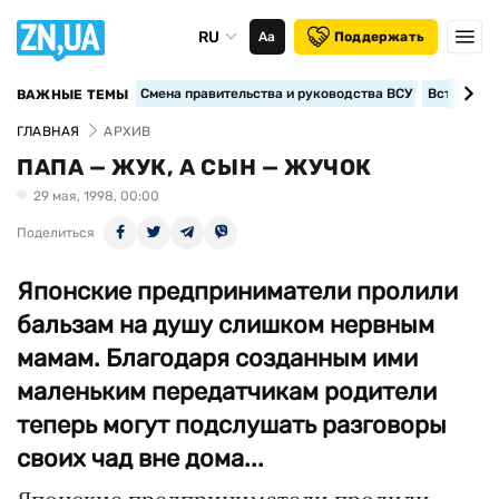
RU
Аа
Поддержать
Смена правительства и руководства ВСУ
Вступление
ВАЖНЫЕ ТЕМЫ
ГЛАВНАЯ
АРХИВ
ПАПА — ЖУК, А СЫН — ЖУЧОК
29 мая, 1998, 00:00
Поделиться
Японские предприниматели пролили
бальзам на душу слишком нервным
мамам. Благодаря созданным ими
маленьким передатчикам родители
теперь могут подслушать разговоры
своих чад вне дома...