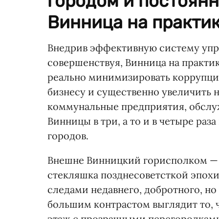
городом и постоянн
Винница на практике
Внедрив эффективную систему упр
совершенствуя, Винница на практик
реально минимизировать коррупцию
бизнесу и существенно увеличить 
коммунальные предприятия, обслу
Винницы в три, а то и в четыре ра
городов.
Внешне Винницкий горисполком — 
стекляшка позднесоветсткой эпохи:
следами недавнего, добротного, но
большим контрастом выглядит то, 
этаж с прозрачными перегородками