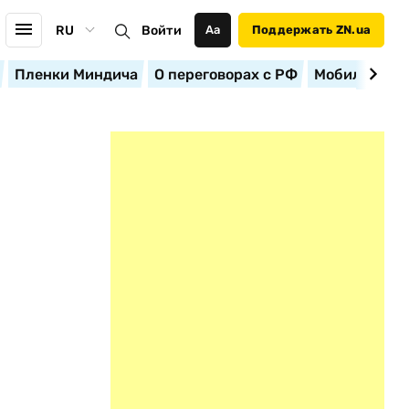
RU
Войти
Аа
Поддержать ZN.ua
Пленки Миндича
О переговорах с РФ
Мобилизация