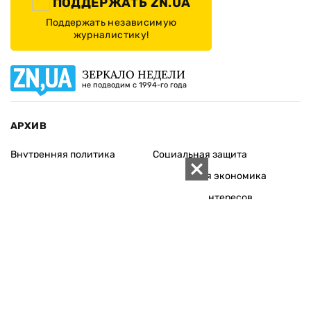
ПОДДЕРЖАТЬ ZN.UA
Поддержать независимую
журналистику!
ЗЕРКАЛО НЕДЕЛИ
не подводим с 1994-го года
АРХИВ
Внутренняя политика
Социальная защита
Международная политика
Зарубежная экономика
Макроуровень
Конфликт интересов
Энергорынок
Экономическая
безопасность
Приватизация
Персоналии
Экономика регионов
Социум
Наука
История
Технологии
Круг семьи