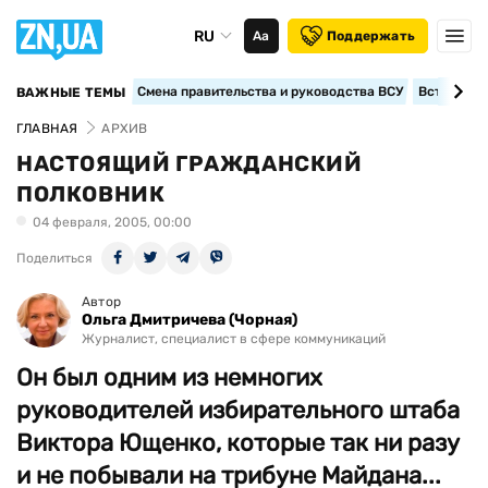
RU
Аа
Поддержать
Смена правительства и руководства ВСУ
Вступление
ВАЖНЫЕ ТЕМЫ
ГЛАВНАЯ
АРХИВ
НАСТОЯЩИЙ ГРАЖДАНСКИЙ
ПОЛКОВНИК
04 февраля, 2005, 00:00
Поделиться
Автор
Ольга Дмитричева (Чорная)
Журналист, специалист в сфере коммуникаций
Он был одним из немногих
руководителей избирательного штаба
Виктора Ющенко, которые так ни разу
и не побывали на трибуне Майдана...