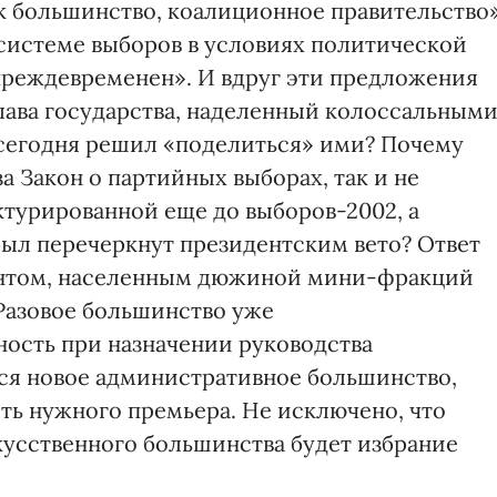
к большинство, коалиционное правительство»
системе выборов в условиях политической
преждевременен». И вдруг эти предложения
глава государства, наделенный колоссальным
сегодня решил «поделиться» ими? Почему
а Закон о партийных выборах, так и не
ктурированной еще до выборов-2002, а
был перечеркнут президентским вето? Ответ
ентом, населенным дюжиной мини-фракций
 Разовое большинство уже
ость при назначении руководства
ся новое административное большинство,
ть нужного премьера. Не исключено, что
усственного большинства будет избрание