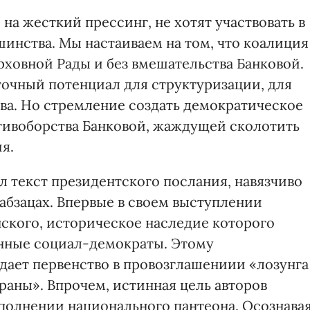
а жесткий прессинг, не хотят участвовать в
инства. Мы настаиваем на том, что коалиция
рховной Рады и без вмешательства Банковой.
очный потенциал для структуризации, для
а. Но стремление создать демократическое
тивоборства Банковой, жаждущей сколотить
я.
ил текст президентского послания, навязчиво
абзацах. Впервые в своем выступлении
ского, историческое наследие которого
нные социал-демократы. Этому
дает первенство в провозглашениии «лозунга
раны». Впрочем, истинная цель авторов
ополнении национального пантеона. Осознава