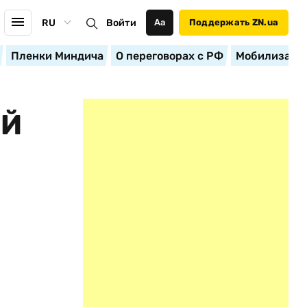
RU
Войти
Аа
Поддержать ZN.ua
Пленки Миндича
О переговорах с РФ
Мобилизация
ОЙ