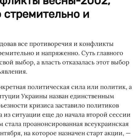
нфликты весны-2002,
 стремительно и
довав все противоречия и конфликты
ремительно и напряженно. Суть главного
вой выбор, а власть отказалась этот выбор
ъявления.
нкретная политическая сила или политик, а
титуции Украины назван единственным
ьезности кризиса заставило политиков
 из ситуации еще до начала второй сессии
м стала проанонсированная всеукраинская
ентября, на которое назначен старт акции, —