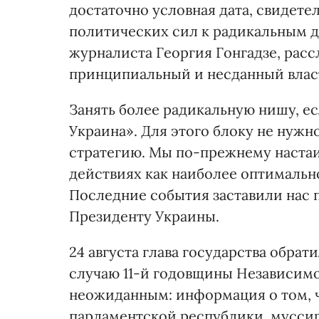
достаточно условная дата, свидет
политических сил к радикальным д
журналиста Георгия Гонгадзе, рас
принципиальный и несданный влас
Занять более радикальную нишу, ес
Украина». Для этого блоку не нуж
стратегию. Мы по-прежнему настаи
действиях как наиболее оптимальн
Последние события заставили нас 
Президенту Украины.
24 августа глава государства обра
случаю 11-й годовщины Независимо
неожиданным: информация о том, чт
парламентской республики, муссир