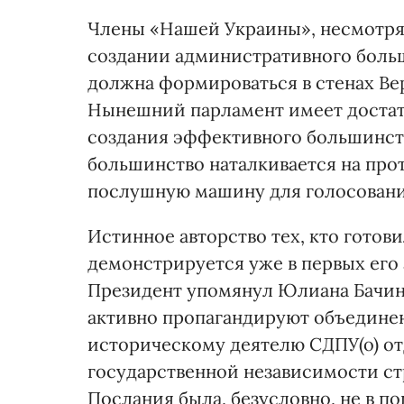
Члены «Нашей Украины», несмотря н
создании административного больш
должна формироваться в стенах Ве
Нынешний парламент имеет достат
создания эффективного большинств
большинство наталкивается на про
послушную машину для голосовани
Истинное авторство тех, кто готов
демонстрируется уже в первых его 
Президент упомянул Юлиана Бачин
активно пропагандируют объедине
историческому деятелю СДПУ(о) от
государственной независимости ст
Послания была, безусловно, не в п