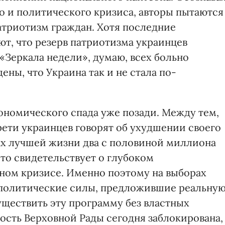
 и политического кризиса, авторы пытаются
атриотизм граждан. Хотя последние
т, что резерв патриотизма украинцев
«Зеркала недели», думаю, всех больно
ны, что Украина так и не стала по-
ономического спада уже позади. Между тем,
рети украинцев говорят об ухудшении своего
ах лучшей жизни два с половиной миллиона
то свидетельствует о глубоком
ном кризисе. Именно поэтому на выборах
 политические силы, предложившие реальну
ществить эту программу без властных
сть Верховной Рады сегодня заблокирована,