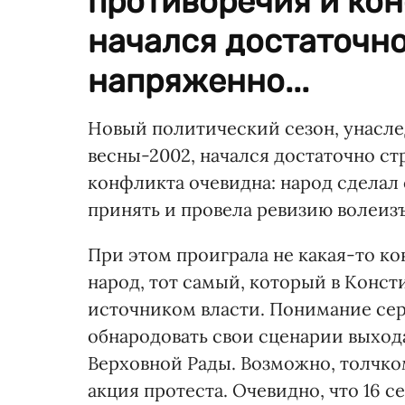
противоречия и ко
начался достаточно
напряженно...
Новый политический сезон, унасле
весны-2002, начался достаточно ст
конфликта очевидна: народ сделал с
принять и провела ревизию волеиз
При этом проиграла не какая-то ко
народ, тот самый, который в Конс
источником власти. Понимание сер
обнародовать свои сценарии выхода
Верховной Рады. Возможно, толчко
акция протеста. Очевидно, что 16 с