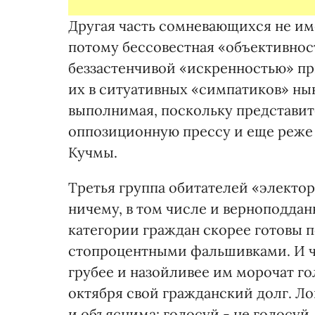
Другая часть сомневающихся не им
потому бессовестная «объективнос
беззастенчивой «искренностью» п
их в ситуативных «симпатиков» ны
выполнимая, поскольку представит
оппозиционную прессу и еще реже
Кучмы.
Третья группа обитателей «электор
ничему, в том числе и верноподда
категории граждан скорее готовы п
стопроцентными фальшивками. И ч
грубее и назойливее им морочат го
октября свой гражданский долг. Л
и объяснима: голосуй - не голосуй