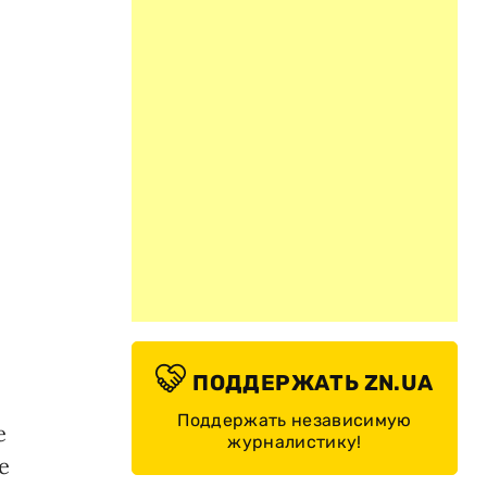
ПОДДЕРЖАТЬ ZN.UA
Поддержать независимую
е
журналистику!
е