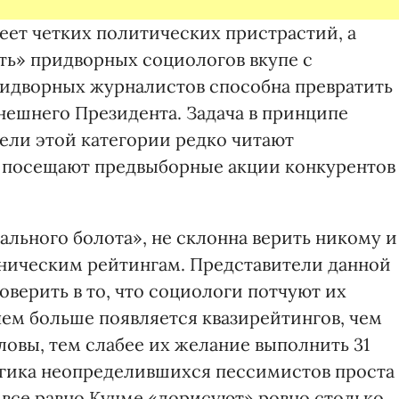
еет четких политических пристрастий, а
ть» придворных социологов вкупе с
ридворных журналистов способна превратить
нешнего Президента. Задача в принципе
ели этой категории редко читают
 посещают предвыборные акции конкурентов
ального болота», не склонна верить никому и
нническим рейтингам. Представители данной
оверить в то, что социологи потчуют их
ем больше появляется квазирейтингов, чем
ловы, тем слабее их желание выполнить 31
огика неопределившихся пессимистов проста
, все равно Кучме «дорисуют» ровно столько,