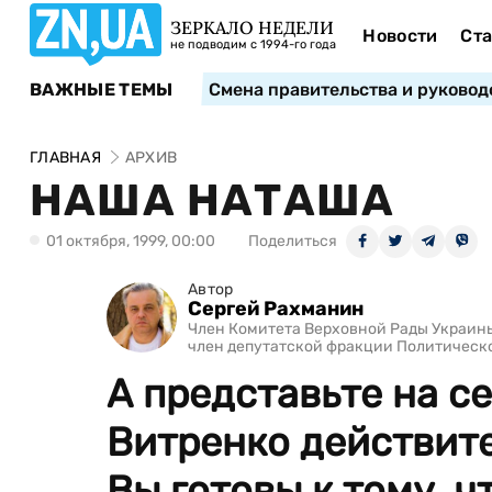
ЗЕРКАЛО НЕДЕЛИ
Новости
Ста
не подводим с 1994-го года
ВАЖНЫЕ ТЕМЫ
Смена правительства и руковод
ГЛАВНАЯ
АРХИВ
НАША НАТАША
01 октября, 1999, 00:00
Поделиться
Автор
Сергей Рахманин
Член Комитета Верховной Рады Украины
член депутатской фракции Политическ
А представьте на се
Витренко действите
Вы готовы к тому, ч