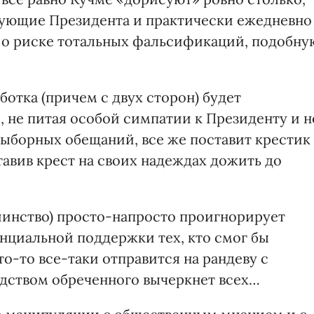
кующие Президента и практически ежедневно
 о риске тотальных фальсификаций, подобну
ботка (причем с двух сторон) будет
о, не питая особой симпатии к Президенту и н
выборных обещаний, все же поставит крестик
авив крест на своих надеждах дожить до
ьшинство) просто-напросто проигнорирует
нциальной поддержки тех, кто смог бы
то-то все-таки отправится на рандеву с
дством обреченного вычеркнет всех…