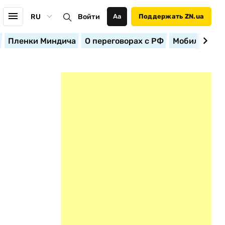
RU
Войти
Аа
Поддержать ZN.ua
Пленки Миндича
О переговорах с РФ
Мобилизация