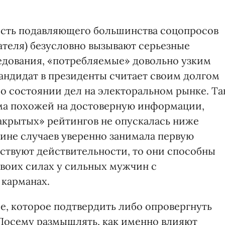
ость подавляющего большинства соцопросов
ателя) безусловно вызывают серьезные
ледования, «потребляемые» довольно узким
андидат в президенты считает своим долгом
о состоянии дел на электоральном рынке. Та
ьма похожей на достоверную информации,
закрытых» рейтингов не опускалась ниже
овине случаев уверенно занимала первую
тствуют действительности, то они способны
своих силах у сильных мужчин с
 карманах.
е, которое подтвердить либо опровергнуть
Посему размышлять, как именно влияют