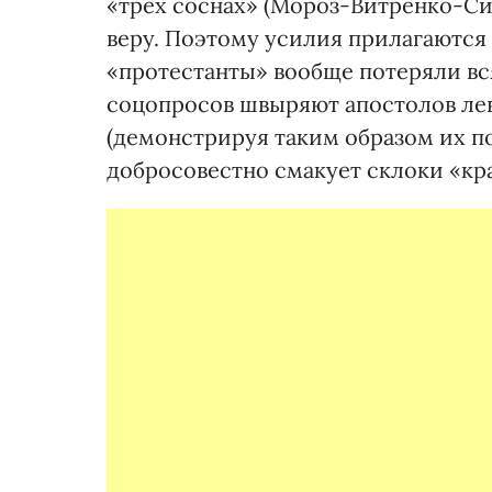
«трех соснах» (Мороз-Витренко-Сим
веру. Поэтому усилия прилагаются
«протестанты» вообще потеряли вс
соцопросов швыряют апостолов лев
(демонстрируя таким образом их п
добросовестно смакует склоки «кр