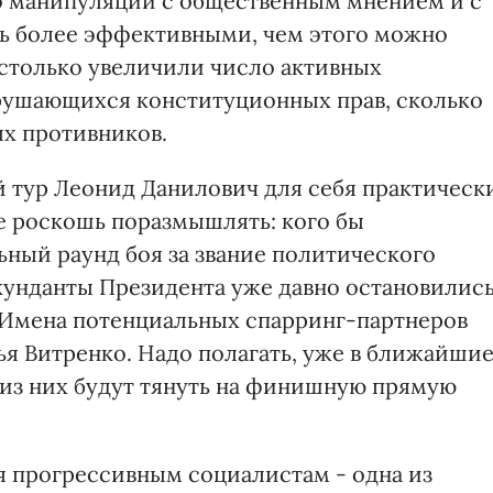
о манипуляции с общественным мнением и с
ь более эффективными, чем этого можно
 столько увеличили число активных
арушающихся конституционных прав, сколько
х противников.
й тур Леонид Данилович для себя практическ
е роскошь поразмышлять: кого бы
ьный раунд боя за звание политического
кунданты Президента уже давно остановилис
 Имена потенциальных спарринг-партнеров
ья Витренко. Надо полагать, уже в ближайши
о из них будут тянуть на финишную прямую
 прогрессивным социалистам - одна из