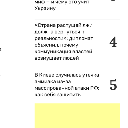
миф — и чему это учит
Украину
«Страна растущей лжи
должна вернуться к
4
реальности»: дипломат
объяснил, почему
и
коммуникация властей
возмущает людей
ь
В Киеве случилась утечка
5
аммиака из-за
массированной атаки РФ:
е
как себя защитить