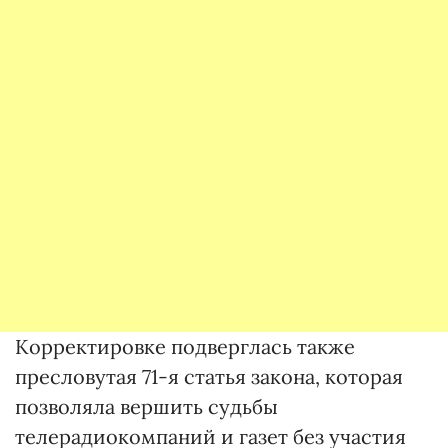
Корректировке подверглась также
пресловутая 71-я статья закона, которая
позволяла вершить судьбы
телерадиокомпаний и газет без участия