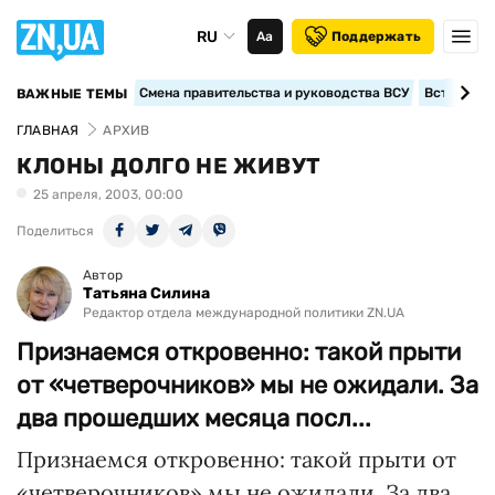
RU
Аа
Поддержать
Смена правительства и руководства ВСУ
Вступление
ВАЖНЫЕ ТЕМЫ
ГЛАВНАЯ
АРХИВ
КЛОНЫ ДОЛГО НЕ ЖИВУТ
25 апреля, 2003, 00:00
Поделиться
Автор
Татьяна Силина
Редактор отдела международной политики ZN.UA
Признаемся откровенно: такой прыти
от «четверочников» мы не ожидали. За
два прошедших месяца посл...
Признаемся откровенно: такой прыти от
«четверочников» мы не ожидали. За два