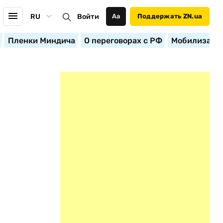
RU
Войти
Аа
Поддержать ZN.ua
Пленки Миндича
О переговорах с РФ
Мобилизация