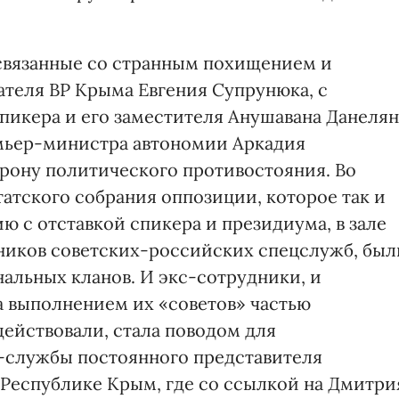
 связанные со странным похищением и
теля ВР Крыма Евгения Супрунюка, с
спикера и его заместителя Анушавана Данелян
емьер-министра автономии Аркадия
рону политического противостояния. Во
атского собрания оппозиции, которое так и
ю с отставкой спикера и президиума, в зале
ников советских-российских спецслужб, был
альных кланов. И экс-сотрудники, и
а выполнением их «советов» частью
 действовали, стала поводом для
с-службы постоянного представителя
Республике Крым, где со ссылкой на Дмитри