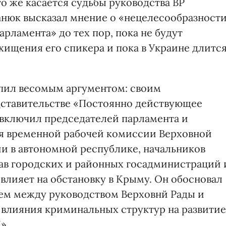
о же касается судьбы руководства ВР
анюк высказал мнение о «нецелесообразност
рламента» до тех пор, пока не будут
хищения его спикера и пока в Украине длитс
пил весомым аргументом: своим
дставительстве «Постоянно действующее
 включил председателей парламента и
ля временной рабочей комиссии Верховной
и в автономной республике, начальников
лав городских и районных госадминистраций 
 влияет на обстановку в Крыму. Он обосновал
ем между руководством Верховнй Рады и
влияния криминальных структур на развитие
».