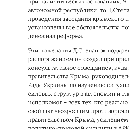
при наличии веских оснований». Чт
автономной республики, то Д.Степ
проведения заседания крымского па
установлены все обстоятельства по
денежная реформа.
Эти пожелания Д.Степанюк подкре
распоряжением он создал при пре
консультативное совещание», куда
правительства Крыма, руководите
Рады Украины по изучению ситуаци
силовых структур в автономии и г
исполкомов - всех тех, кто реально
свой шаг «возросшим противоречи
правительством Крыма, усилением 
политико-правовой ситуации в АРК