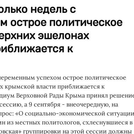
лько недель с
м острое политическое
верхних эшелонах
риближается к
 переменным успехом острое политическое
х крымской власти приближается к
идиум Верховной Рады Крыма принял решени
сессию, а 9 сентября - внеочередную, на
прос: «О социально-экономической ситуаци
ин из местных политологов, схлеснувшиеся в
овская» группировки на этой сессии должны