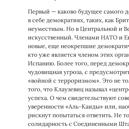
Первый — каково будущее самого д
в себе демократиях, таких, как Бри
неуместным. Но в Центральной и В
искусственный. Членами НАТО и Е
новые, еще неокрепшие демократич
кто уже является членом этих орг
Испанию. Более того, перед демок
чудовищная угроза, с предусмотри
«войной с терроризмом». Это не тол
того, что Клаузевиц называл «цент
успеха. О чем свидетельствуют со
уверенности «Аль-Каиды» или, нао
рискнут попытаться ответить. Не т
солидарность с Соединенными Шта