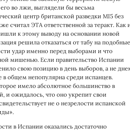
 его во лжи, выглядели бы весьма
ческий центр британской разведки MI5 без
же считал ЭТА ответственной за теракт. Как 
ришли к этому выводу на основании новой
зация решила отказаться от табу на подобны
ести удар именно перед выборами и что
ной мишенью. Если правительство Испании
енило свою позицию в день выборов, а не дне
ке в общем непопулярна среди испанцев.
которое имело абсолютное большинство в
, и ожидалось, что оно укрепит свои
 свидетельствует не о незрелости испанской
иды».
сти в Испании оказались достаточно