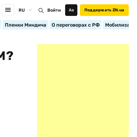
RU
Войти
Аа
Поддержать ZN.ua
Пленки Миндича
О переговорах с РФ
Мобилизация
М?