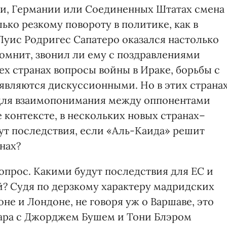
и, Германии или Соединенных Штатах смена
ько резкому повороту в политике, как в
Луис Родригес Сапатеро оказался настолько
помнит, звонил ли ему с поздравлениями
рех странах вопросы войны в Ираке, борьбы с
являются дискуссионными. Но в этих страна
за для взаимопонимания между оппонентами
е контексте, в нескольких новых странах–
ут последствия, если «Аль-Каида» решит
нах?
опрос. Какими будут последствия для ЕС и
? Судя по дерзкому характеру мадридских
не и Лондоне, не говоря уж о Варшаве, это
ара с Джорджем Бушем и Тони Блэром