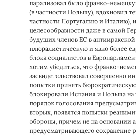
парализовал было франко-немецкую
(в частности Польшу), вдохновил те
частности Португалию и Италию), и
целесообразности даже в самой Гер
будущих членов ЕС в антииракской
плюралистическую и явно более ев
блока социалистов в Европарламент
хотим убедиться, что франко-немец
засвидетельствовал совершенно ин
попытки принять бюрократическую
блокировали Испания и Польша на
порядок голосования предусматрив
вторых, появятся попытки реаними
обороны, причем не на основании 
предусматривающего сохранение р