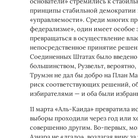
основатели» стремились к стабильн
принципы стабильной демократии 
«управляемости». Среди многих пр
федерализме», один имеет особое 
превращаться в осуществление вла
непосредственное принятие решени
Соединенных Штатах было введено
большинством, Рузвельт, вероятно, 
Трумэн не дал бы добро на План Ма
риск соответствующих решений, об
избирателями — и оба были избран
11 марта «Аль-Каида» превратила 
выборы проходили через год или хо
совершенно другим. Во-первых, мог
Азнара не «лгало», возлагая вину 