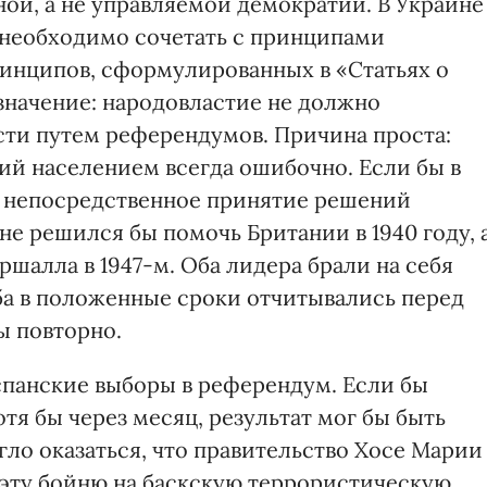
ой, а не управляемой демократии. В Украине
необходимо сочетать с принципами
инципов, сформулированных в «Статьях о
значение: народовластие не должно
сти путем референдумов. Причина проста:
й населением всегда ошибочно. Если бы в
 непосредственное принятие решений
не решился бы помочь Британии в 1940 году, 
ршалла в 1947-м. Оба лидера брали на себя
а в положенные сроки отчитывались перед
ы повторно.
испанские выборы в референдум. Если бы
тя бы через месяц, результат мог бы быть
ло оказаться, что правительство Хосе Марии
за эту бойню на баскскую террористическую