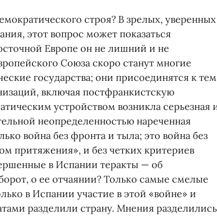
емократического строя? В зрелых, уверенных
тания, этот вопрос может показаться
осточной Европе он не лишний и не
вропейского Союза скоро станут многие
еские государства; они присоединятся к тем
анизаций, включая постфранкистскую
ратическим устройством возникла серьезная 
тельной неопределенностью нареченная
ько война без фронта и тыла; это война без
ром притяжения», и без четких критериев
вершенные в Испании теракты — об
борот, о ее отчаянии? Только самые смелые
олько в Испании участие в этой «войне» и
тами разделили страну. Мнения разделились