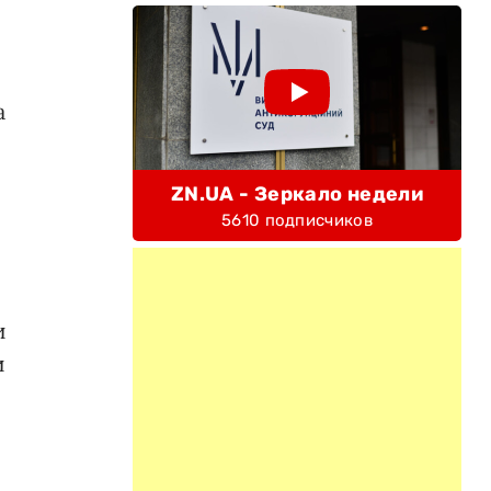
а
ZN.UA - Зеркало недели
»
5610 подписчиков
и
и