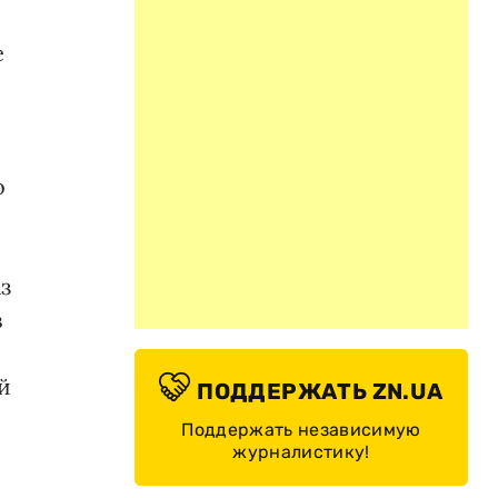
е
о
з
в
й
ПОДДЕРЖАТЬ ZN.UA
Поддержать независимую
журналистику!