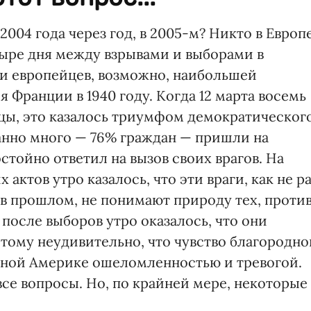
 2004 года через год, в 2005-м? Никто в Европ
етыре дня между взрывами и выборами в
и европейцев, возможно, наибольшей
 Франции в 1940 году. Когда 12 марта восемь
цы, это казалось триумфом демократическог
данно много — 76% граждан — пришли на
тойно ответил на вызов своих врагов. На
ктов утро казалось, что эти враги, как не ра
в прошлом, не понимают природу тех, проти
после выборов утро оказалось, что они
ому неудивительно, что чувство благородно
рной Америке ошеломленностью и тревогой.
все вопросы. Но, по крайней мере, некоторые