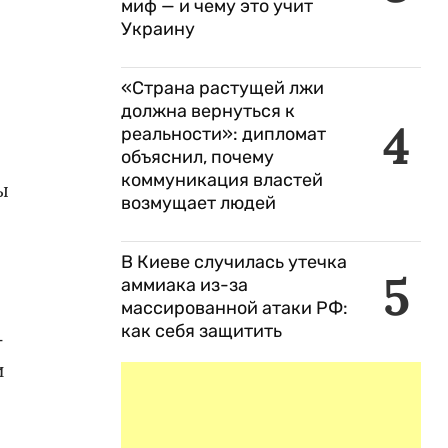
миф — и чему это учит
Украину
«Страна растущей лжи
должна вернуться к
4
реальности»: дипломат
объяснил, почему
коммуникация властей
ы
возмущает людей
В Киеве случилась утечка
5
аммиака из-за
массированной атаки РФ:
как себя защитить
-
и