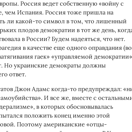
вропы. Россия ведет собственную «войну с
, чем Испания. Россия тоже пришла на
сть ли какой-то символ в том, что лишенный
рьких плодов демократии в тот же день, когд
овала в России? Будем надеяться, что нет.
рагедия в качестве еще одного оправдания (во
затягивания гаек» «управляемой демократии
ет. Но украинские демократы должны
го ответ.
атов Джон Адамс когда-то предупреждал: «н
амоубийства». И все же, вместе с остальным
дерализме», в которых обосновывалась
 пытался положить конец именно этой
аковой. Поэтому американские «отцы-