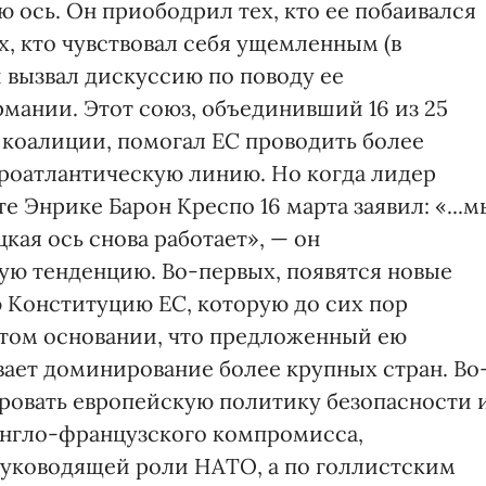
 ось. Он приободрил тех, кто ее побаивался
х, кто чувствовал себя ущемленным (в
 вызвал дискуссию по поводу ее
мании. Этот союз, объединивший 16 из 25
 коалиции, помогал ЕС проводить более
роатлантическую линию. Но когда лидер
е Энрике Барон Креспо 16 марта заявил: «...м
кая ось снова работает», — он
ую тенденцию. Во-первых, появятся новые
 Конституцию ЕС, которую до сих пор
 том основании, что предложенный ею
ает доминирование более крупных стран. Во
ровать европейскую политику безопасности 
англо-французского компромисса,
уководящей роли НАТО, а по голлистским