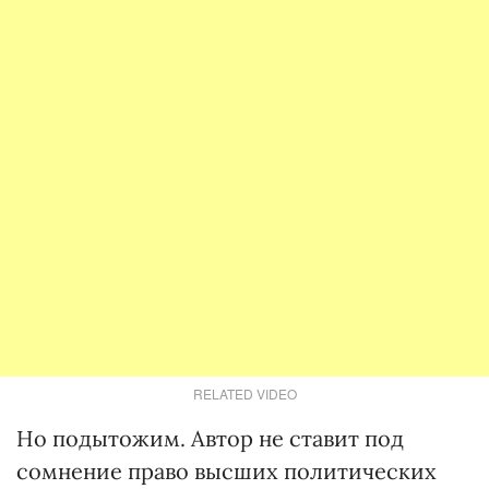
RELATED VIDEO
Но подытожим. Автор не ставит под
сомнение право высших политических