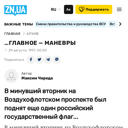
RU
Аа
Поддержать
Смена правительства и руководства ВСУ
Вступление
ВАЖНЫЕ ТЕМЫ
ГЛАВНАЯ
АРХИВ
…ГЛАВНОЕ — МАНЕВРЫ
29 августа, 1997, 00:00
Поделиться
Автор
Максим Череда
В минувший вторник на
Воздухофлотском проспекте был
поднят еще один российский
государственный флаг...
В минувший вторник на Воздухофлотском