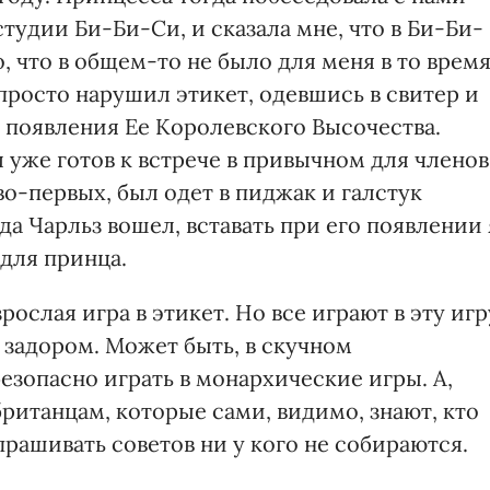
тудии Би-Би-Си, и сказала мне, что в Би-Би-
, что в общем-то не было для меня в то врем
 просто нарушил этикет, одевшись в свитер и
е появления Ее Королевского Высочества.
 уже готов к встрече в привычном для членов
во-первых, был одет в пиджак и галстук
гда Чарльз вошел, вставать при его появлении 
для принца.
зрослая игра в этикет. Но все играют в эту игр
 задором. Может быть, в скучном
зопасно играть в монархические игры. А,
ританцам, которые сами, видимо, знают, кто
прашивать советов ни у кого не собираются.