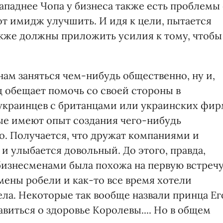
ападнее Чопа у бизнеса также есть проблемы 
т имидж улучшить. И идя к цели, пытается
акже должны приложить усилия к тому, чтобы
ам заняться чем-нибудь общественно, ну и,
д обещает помочь со своей стороны в
 украинцев с британцами или украинских фи
ые имеют опыт создания чего-нибудь
о. Получается, что дружат компаниями и
 и улыбается довольный. До этого, правда,
 бизнесменами была похожа на первую встреч
мены робели и как-то все время хотели
ла. Некоторые так вообще назвали принца Ег
виться о здоровье Королевы.... Но в общем