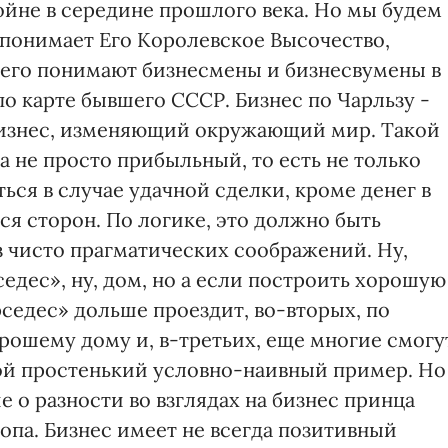
ойне в середине прошлого века. Но мы будем
о понимает Его Королевское Высочество,
к его понимают бизнесмены и бизнесвумены в
по карте бывшего СССР. Бизнес по Чарльзу -
 бизнес, изменяющий окружающий мир. Такой
 не просто прибыльный, то есть не только
ся в случае удачной сделки, кроме денег в
я сторон. По логике, это должно быть
 чисто прагматических соображений. Ну,
седес», ну, дом, но а если построить хорошую
рседес» дольше проездит, во-вторых, по
рошему дому и, в-третьих, еще многие смогу
кой простенький условно-наивный пример. Но
е о разности во взглядах на бизнес принца
опа. Бизнес имеет не всегда позитивный