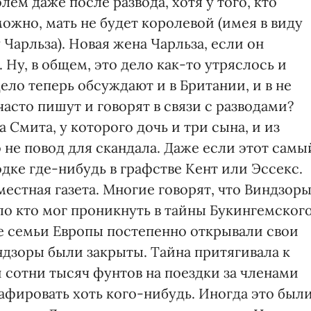
лем даже после развода, хотя у того, кто
можно, мать не будет королевой (имея в виду
Чарльза). Новая жена Чарльза, если он
 Ну, в общем, это дело как-то утряслось и
ело теперь обсуждают и в Британии, и в не
асто пишут и говорят в связи с разводами?
 Смита, у которого дочь и три сына, и из
о не повод для скандала. Даже если этот самы
ке где-нибудь в графстве Кент или Эссекс.
местная газета. Многие говорят, что Виндзор
ло кто мог проникнуть в тайны Букингемског
ие семьи Европы постепенно открывали свои
дзоры были закрыты. Тайна притягивала к
и сотни тысяч фунтов на поездки за членами
афировать хоть кого-нибудь. Иногда это был