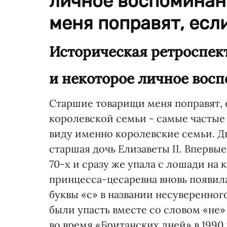
личное воспоминан
меня поправят, если 
Историческая ретроспек
и некоторое личное вос
Старшие товарищи меня поправят, е
королевской семьи - самые частые г
виду именно королевские семьи. Дв
старшая дочь Елизаветы II. Впервы
70-х и сразу же упала с лошади на 
принцесса-цесаревна вновь появила
буквы «с» в названии несуверенног
были упасть вместе со словом «не»
во время «Британских дней» в 1990