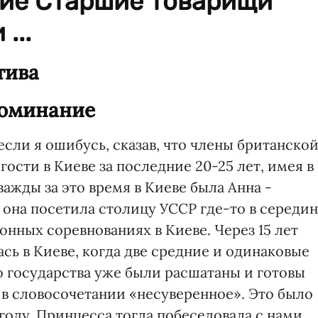
ие Старшие товарищи
...
тива
поминание
сли я ошибусь, сказав, что члены британско
ости в Киеве за последние 20-25 лет, имея в
ажды за это время в Киеве была Анна -
е она посетила столицу УССР где-то в середи
конных соревнованиях в Киеве. Через 15 лет
сь в Киеве, когда две средние и одинаковые
о государства уже были расшатаны и готовы
 в словосочетании «несуверенное». Это было
 году. Принцесса тогда побеседовала с нами