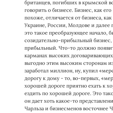
британцев, погибших в крымской в
говорить о бизнесе. Бизнес, как ег
похоже, отличается от бизнеса, ка
Украине, России, Молдове и далее 
это такое преобразующее начало,
созидательно-прибыльный бизнес, а
прибыльный. Что-то должно появить
карманах высоких договаривающихс
выгодно этим высоким сторонам из
заработал миллион, ну, купил «мер
дорогу к дому - то, во-первых, «ме
хорошей дороге приятно ехать к хо
ездить по хорошей дороге. Это та
он дает хоть какое-то представлени
Чарльза и бизнесменов восточнее Ч