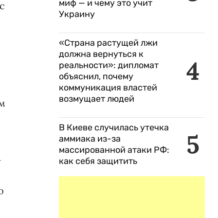
миф — и чему это учит
с
Украину
«Страна растущей лжи
должна вернуться к
4
реальности»: дипломат
объяснил, почему
коммуникация властей
возмущает людей
рм
В Киеве случилась утечка
5
аммиака из-за
массированной атаки РФ:
у
как себя защитить
о