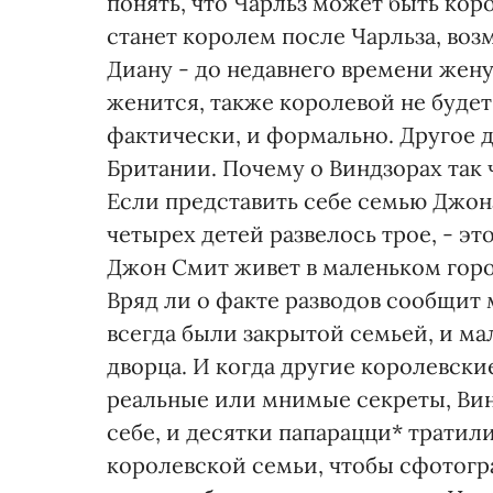
понять, что Чарльз может быть коро
станет королем после Чарльза, воз
Диану - до недавнего времени жену 
женится, также королевой не будет.
фактически, и формально. Другое д
Британии. Почему о Виндзорах так ч
Если представить себе семью Джона
четырех детей развелось трое, - эт
Джон Смит живет в маленьком город
Вряд ли о факте разводов сообщит 
всегда были закрытой семьей, и ма
дворца. И когда другие королевск
реальные или мнимые секреты, Вин
себе, и десятки папарацци* тратил
королевской семьи, чтобы сфотогр