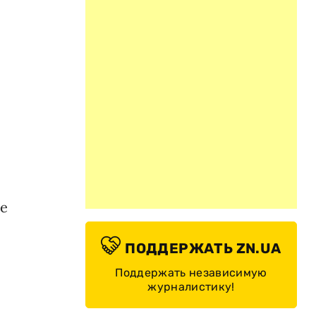
й
не
ПОДДЕРЖАТЬ ZN.UA
Поддержать независимую
журналистику!