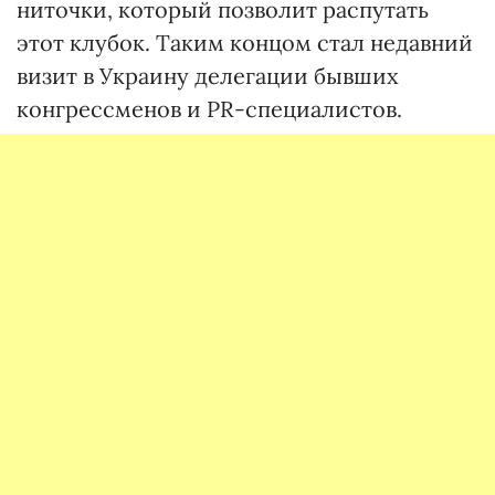
ниточки, который позволит распутать
этот клубок. Таким концом стал недавний
визит в Украину делегации бывших
конгрессменов и PR-специалистов.