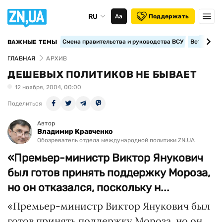
RU
Аа
Поддержать
Смена правительства и руководства ВСУ
Вступление
ВАЖНЫЕ ТЕМЫ
ГЛАВНАЯ
АРХИВ
ДЕШЕВЫХ ПОЛИТИКОВ НЕ БЫВАЕТ
12 ноября, 2004, 00:00
Поделиться
Автор
Владимир Кравченко
Обозреватель отдела международной политики ZN.UA
«Премьер-министр Виктор Янукович
был готов принять поддержку Мороза,
но он отказался, поскольку н...
«Премьер-министр Виктор Янукович был
готов принять поддержку Мороза, но он