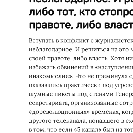
либо тот, кто стопр
правоте, либо власть
Вступать в конфликт с журналист
неблагодарное. И решиться на это 
своей правоте, либо власть. Хотя ни
избежать обвинений в «наступлении
инакомыслие». Что не преминула с
оказавшись практически под угроз
шумные пикеты под стенами Генер
секретариата, организованные сот
«дореволюционных» временах, ког
другого телеканала, попавшего в с
в том, что если «5 канал» был на 