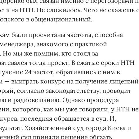
Доренко был связан именно с переговорами 
та на НТН. Не сложилось. Чего не скажешь 
родского в общенациональный.
кам были просчитаны частоты, способна
менеджера, знакомого с практикой
 Но мы же помним, кто стоял за
затевался тогда проект. В сжатые сроки НТН
учение 24 частот, обратившись с ним в
ым — выиграть конкурс на получение лицензий
орый, согласно законодательству, проводит
ию и радиовещанию. Однако процедура
ни, которого, как мы уже говорили, у НТН не
урса, последняя обращается в суд. И,
ультат. Хозяйственный суд города Киева и
енный суд приняли решение обязать