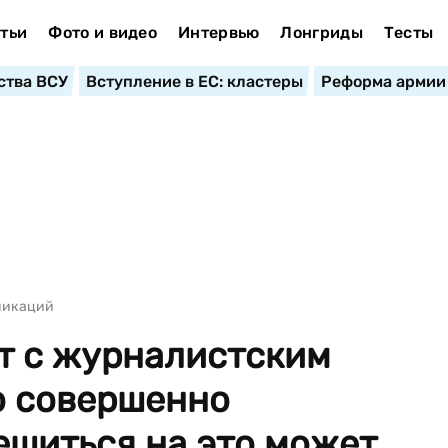
тьи
Фото и видео
Интервью
Лонгриды
Тесты
ства ВСУ
Вступление в ЕС: кластеры
Реформа армии
никаций
т с журналистским
о совершенно
ешиться на это может