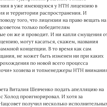
ения в уже имеющуюся у НТН лицензию в
ия и территории распространения. И
оводу того, что лицензии на право вещать на
цсоветом только победителям
ые он же и проводит. И ни капли смущения о
цензию, могут касаться, скажем, названия
раммной концепции. В то время как сам
ещания, не может быть изменен ни при каких
прохождения по новой всего процесса
лочи» хозяева и топменеджеры НТН внимани
ета Виталия Шевченко подать апелляцию на
с Холод проигнорировал. И хотя за
Нацсовет получил несколько исполнительны