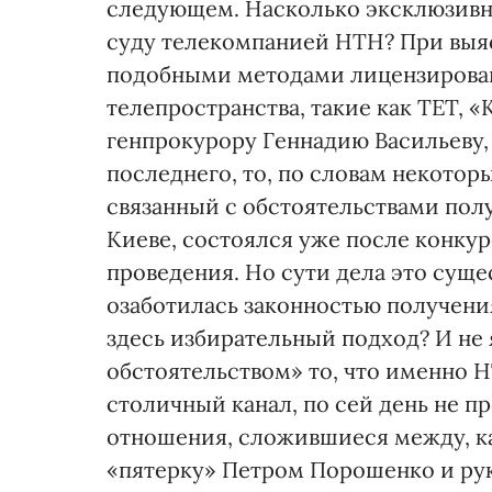
следующем. Насколько эксклюзивн
суду телекомпанией НТН? При выяс
подобными методами лицензирован
телепространства, такие как ТЕТ, 
генпрокурору Геннадию Васильеву, и
последнего, то, по словам некотор
связанный с обстоятельствами полу
Киеве, состоялся уже после конку
проведения. Но сути дела это суще
озаботилась законностью получени
здесь избирательный подход? И не
обстоятельством» то, что именно Н
столичный канал, по сей день не п
отношения, сложившиеся между, к
«пятерку» Петром Порошенко и ру