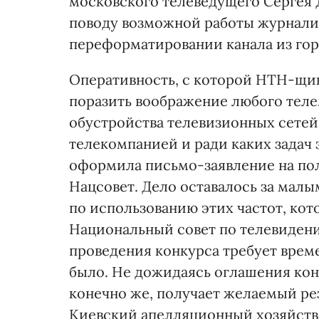
московского телеведущего Сергея 
поводу возможной работы журналис
переформатировании канала из го
Оперативность, с которой НТН-щи
поразить воображение любого теле
обустройства телевизионных сетей.
телекомпанией и ради каких задач 
оформила письмо-заявление на пол
Нацсовет. Дело оставалось за мал
по использованию этих частот, кот
Национальный совет по телевиден
проведения конкурса требует време
было. Не дожидаясь оглашения конк
конечно же, получает желаемый рез
Киевский апелляционный хозяйств