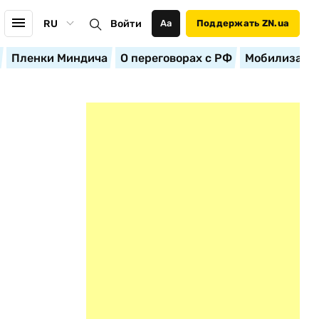
RU
Войти
Аа
Поддержать ZN.ua
Пленки Миндича
О переговорах с РФ
Мобилизация