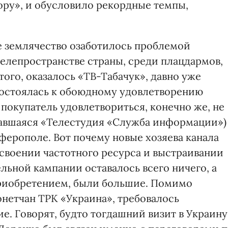
ру», и обусловило рекордные темпы,
е землячество озаботилось проблемой
телепространстве страны, среди плацдармов,
ого, оказалось «ТВ-Табачук», давно уже
состоялась к обоюдному удовлетворению
покупатель удовлетвориться, конечно же, не
вавшаяся «Телестудия «Служба информации»)
ферополе. Вот почему новые хозяева канала
освоении частотного ресурса и выстраивании
льной кампании оставалось всего ничего, а
приобретением, были большие. Помимо
нетчан ТРК «Украина», требовалось
. Говорят, будто тогдашний визит в Украину