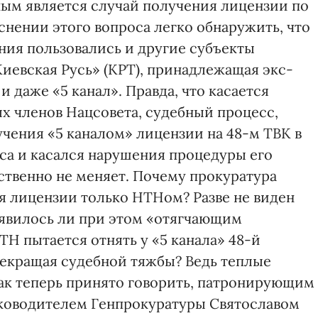
ым является случай получения лицензии по
нении этого вопроса легко обнаружить, что
ия пользовались и другие субъекты
«Киевская Русь» (КРТ), принадлежащая экс-
 даже «5 канал». Правда, что касается
ых членов Нацсовета, судебный процесс,
чения «5 каналом» лицензии на 48-м ТВК в
рса и касался нарушения процедуры его
ственно не меняет. Почему прокуратура
я лицензии только НТНом? Разве не виден
 явилось ли при этом «отягчающим
ТН пытается отнять у «5 канала» 48-й
рекращая судебной тяжбы? Ведь теплые
ак теперь принято говорить, патронирующим
ководителем Генпрокуратуры Святославом