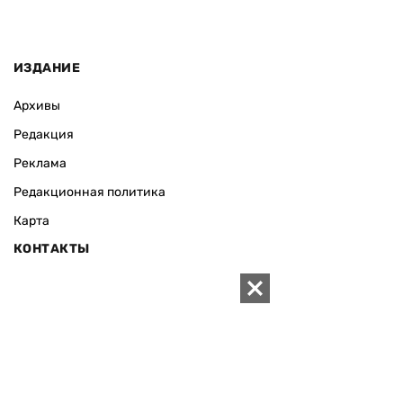
ИЗДАНИЕ
Архивы
Редакция
Реклама
Редакционная политика
Карта
КОНТАКТЫ
01010 Киев, ул. Князей Острожских, 19/1
Телефон редакции:
+380 (44) 280-04-85
Электронная почта редакции:
zn94@ukr.net
Электронная почта службы новостей:
editor@zn.ua