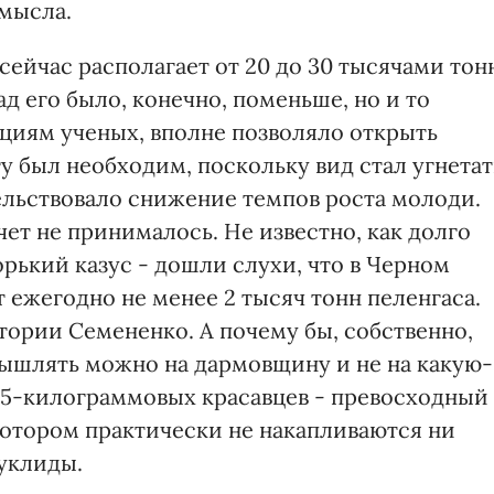
мысла.
сейчас располагает от 20 до 30 тысячами тон
ад его было, конечно, поменьше, но и то
ациям ученых, вполне позволяло открыть
у был необходим, поскольку вид стал угнетат
етельствовало снижение темпов роста молоди.
ет не принималось. Не известно, как долго
орький казус - дошли слухи, что в Черном
ежегодно не менее 2 тысяч тонн пеленгаса.
атории Семененко. А почему бы, собственно,
омышлять можно на дармовщину и не на какую-
3-5-килограммовых красавцев - превосходный
котором практически не накапливаются ни
уклиды.