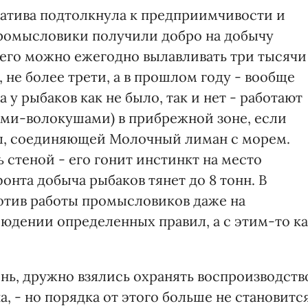
иатива подтолкнула к предприимчивости и
промысловики получили добро на добычу
 его можно ежегодно вылавливать три тысячи
 не более трети, а в прошлом году - вообще
у рыбаков как не было, так и нет - работают
ми-волокушами) в прибрежной зоне, если
ны, соединяющей Молочный лиман с морем.
 стеной - его гонит инстинкт на место
онта добыча рыбаков тянет до 8 тонн. В
отив работы промысловиков даже на
людении определенных правил, а с этим-то к
лень, дружно взялись охранять воспроизводств
а, - но порядка от этого больше не становится