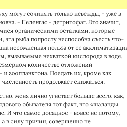
уху могут сочинять только невежды, - уже в
вна. - Пеленгас - детритофаг. Это значит,
мися органическими остатками, которые
и, эта рыба попросту неспособна съесть что-
 одна несомненная польза от ее акклиматизаци
ы, вызываемые нехваткой кислорода в воде,
резмерном количестве отложений
- и зоопланктона. Поедать их, кроме как
е численность продолжает снижаться.
тно, меня лично угнетает больше всего, как,
рядового обывателя тот факт, что «шаланды
не. И что самое досадное - вовсе не потому,
 а в силу причин, совершенно не