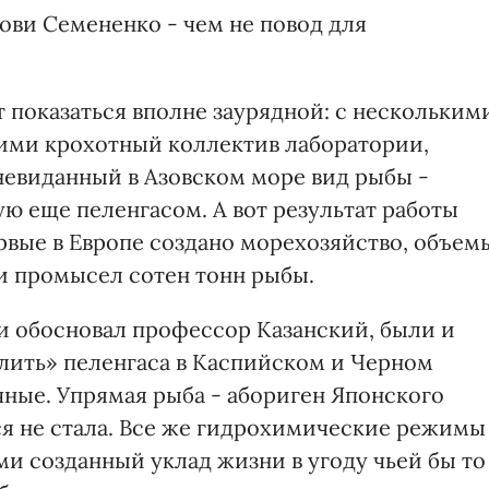
ови Семененко - чем не повод для
т показаться вполне заурядной: с нескольким
ми крохотный коллектив лаборатории,
невиданный в Азовском море вид рыбы -
ю еще пеленгасом. А вот результат работы
рвые в Европе создано морехозяйство, объем
и промысел сотен тонн рыбы.
ки обосновал профессор Казанский, были и
лить» пеленгаса в Каспийском и Черном
ачные. Упрямая рыба - абориген Японского
ся не стала. Все же гидрохимические режимы
ми созданный уклад жизни в угоду чьей бы то