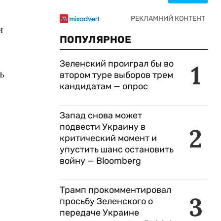
н
ПОПУЛЯРНОЕ
Зеленский проиграл бы во
1
ь
втором туре выборов трем
кандидатам — опрос
Запад снова может
подвести Украину в
2
критический момент и
упустить шанс остановить
войну — Bloomberg
Трамп прокомментировал
3
просьбу Зеленского о
передаче Украине