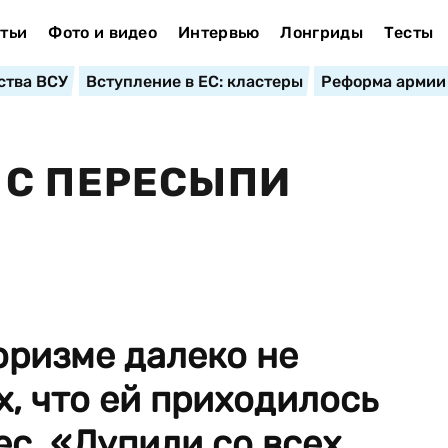
тьи
Фото и видео
Интервью
Лонгриды
Тесты
ства ВСУ
Вступление в ЕС: кластеры
Реформа армии
 С ПЕРЕСЫПИ
юризме далеко не
х, что ей приходилось
ес. «Лупили со всех