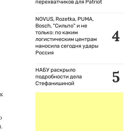
перехватчиков для Patriot
NOVUS, Rozetka, PUMA,
Bosch, "Сильпо" и не
4
только: по каким
логистическим центрам
наносила сегодня удары
Россия
НАБУ раскрыло
5
подробности дела
Стефанишиной
ак
о
.