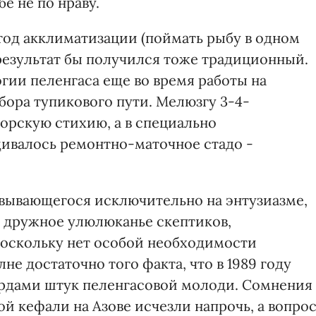
е не по нраву.
од акклиматизации (поймать рыбу в одном
 результат бы получился тоже традиционный.
гии пеленгаса еще во время работы на
бора тупикового пути. Мелюзгу 3-4-
орскую стихию, а в специально
щивалось ремонтно-маточное стадо -
вывающегося исключительно на энтузиазме,
 дружное улюлюканье скептиков,
 поскольку нет особой необходимости
лне достаточно того факта, что в 1989 году
рдами штук пеленгасовой молоди. Сомнения
й кефали на Азове исчезли напрочь, а вопро