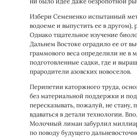
ни было идее даже безропотной рыб
Избери Семененко испытанный мет
водоеме и выпустить ее в другом),
Однако тщательное изучение биоло
Дальнем Востоке оградило ее от вы
граммового веса определили не в м
подготовленные садки, где и выра
прародители азовских новоселов.
Перипетии каторжного труда, осно
без материальной поддержки и под
пересказывать, пожалуй, не стану,
вдаваться в детали технологии. Впо
Молочный лиман забурлил миллиа
по поводу будущего дальневосточно