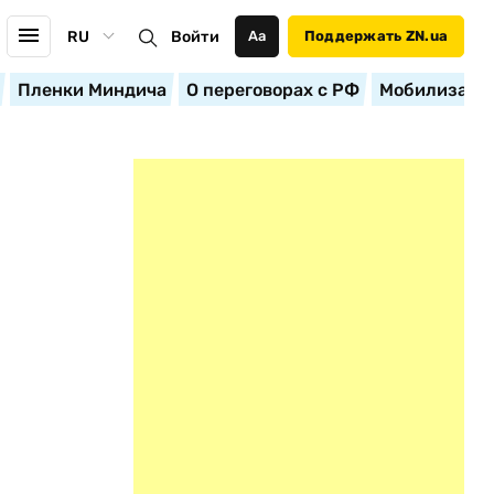
RU
Войти
Аа
Поддержать ZN.ua
Пленки Миндича
О переговорах с РФ
Мобилизация