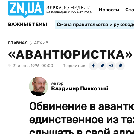
ЗЕРКАЛО НЕДЕЛИ
Новости
Ста
не подводим с 1994-го года
ВАЖНЫЕ ТЕМЫ
Смена правительства и руковод
ГЛАВНАЯ
АРХИВ
«АВАНТЮРИСТКА»
21 июня, 1996, 00:00
Поделиться
Автор
Владимир Писковый
Обвинение в авант
единственное из те
слышать в свой адр