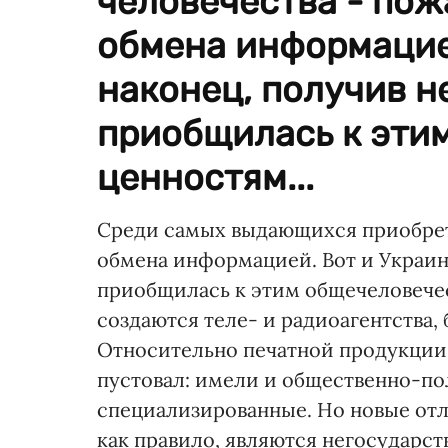
человечества - пож
обмена информацией
наконец, получив н
приобщилась к эти
ценностям...
Среди самых выдающихся приобрете
обмена информацией. Вот и Украина
приобщилась к этим общечеловечес
создаются теле- и радиоагентства,
Относительно печатной продукции, 
пустовал: имели и общественно-по
специализированные. Но новые отл
как правило, являются негосударст