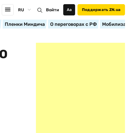
RU
Войти
Аа
Поддержать ZN.ua
Пленки Миндича
О переговорах с РФ
Мобилизация
ДО