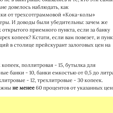
мне довелось наблюдать, как
лки от трехсотграммовой «Кока-колы»
еры. И доводы были убедительны: зачем же
х открытого приемного пункта, если за банку
рех копеек? Кстати, если вам повезет, и пунк
щий в столице прейскурант залоговых цен на
копеек, поллитровая - 15, бутылка для
ные банки - 10, банки емкостью от 0,5 до литр
ухлитровые - 12, трехлитровые - 30 копеек.
олжны
не менее
60 процентов от указанных цен