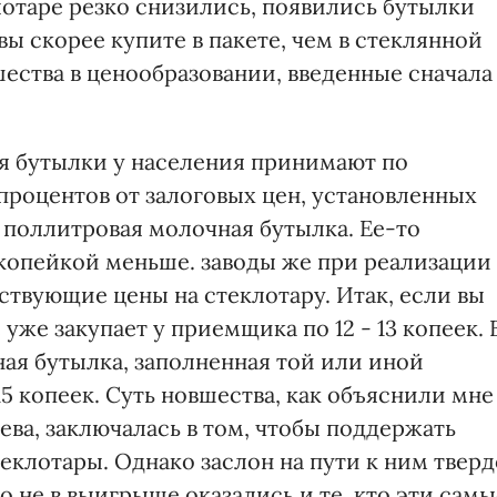
отаре резко снизились, появились бутылки
вы скорее купите в пакете, чем в стеклянной
ества в ценообразовании, введенные сначала
ря бутылки у населения принимают по
процентов от залоговых цен, установленных
поллитровая молочная бутылка. Ее-то
 копейкой меньше. заводы же при реализации
твующие цены на стеклотару. Итак, если вы
 уже закупает у приемщика по 12 - 13 копеек. 
ая бутылка, заполненная той или иной
15 копеек. Суть новшества, как объяснили мне
ва, заключалась в том, чтобы поддержать
клотары. Однако заслон на пути к ним тверд
 не в выигрыше оказались и те, кто эти самы