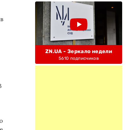
 в
ZN.UA - Зеркало недели
5610 подписчиков
В
о
е