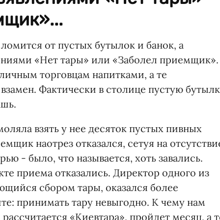
щик»...
 ломится от пустых бутылок и банок, а
ниями «Нет тары» или «Заболел приемщик».
личным торговцам напитками, а те
 взамен. Фактически в столице пустую бутыл
ашь.
оляла взять у нее десяток пустых пивных
иемщик наотрез отказался, сетуя на отсутстви
рью - было, что называется, хоть завались.
кте приема отказались. Директор одного из
ающийся сбором тары, оказался более
те: принимать тару невыгодно. К чему нам
рассчитается «Киевтара», пройдет месяц, а т