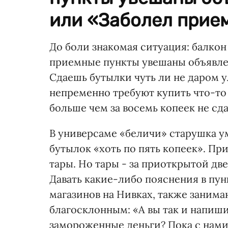
или «Заболел прием
До боли знакомая ситуация: балкон
приемные пункты увешаны объявле
Сдаешь бутылки чуть ли не даром у
непременно требуют купить что-то
больше чем за восемь копеек не сд
В универсаме «беличи» старушка ум
бутылок «хоть по пять копеек». Пр
тары. Но тары - за приоткрытой две
Давать какие-либо пояснения в пун
магазинов на Нивках, также заним
благосклонным: «А вы так и напиши
замороженные деньги? Пока с нами 