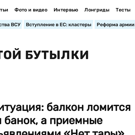
тьи
Фото и видео
Интервью
Лонгриды
Тесты
ства ВСУ
Вступление в ЕС: кластеры
Реформа армии
ТОЙ БУТЫЛКИ
итуация: балкон ломится
и банок, а приемные
ъявлениями «Нет тары»