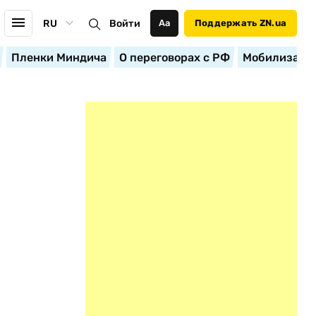
RU
Войти
Аа
Поддержать ZN.ua
Пленки Миндича
О переговорах с РФ
Мобилизация