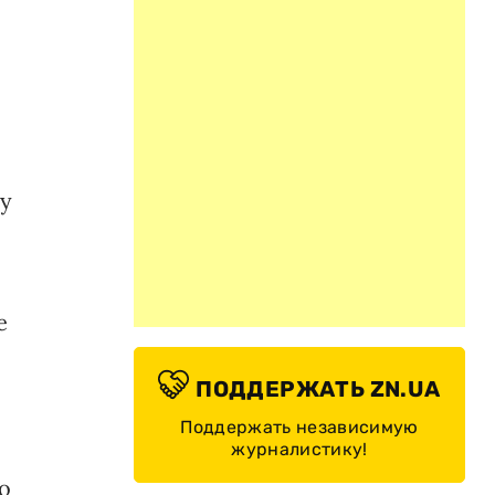
ку
е
ПОДДЕРЖАТЬ ZN.UA
Поддержать независимую
журналистику!
о