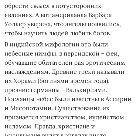
обрести смысл в потусторонних
явлениях. А вот американка Барбара
Уолкер уверена, что ангелы появились,
чтобы научить людей любить богов.
В индийской мифологии это были
небесные нимфы, в персидской - феи,
обучавшие обитателей рая эротическим
наслаждениям. Древние греки называли
их Хорами (богинями времен года),
древние германцы - Валькириями.
Посланцы небес были известны в Ассирии
и Месопотамии. Существование их
признается христианством, иудейством,
исламом. Правда, христиане и
мусульмане видят в ангелах чисто