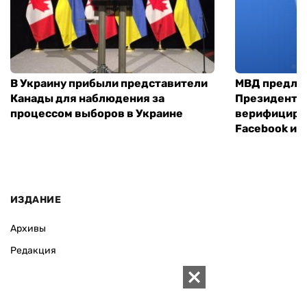
В Украину прибыли представители
МВД предло
Канады для наблюдения за
Президенты
процессом выборов в Украине
верифициров
Facebook и I
ИЗДАНИЕ
Архивы
Редакция
Реклама
Редакционная политика