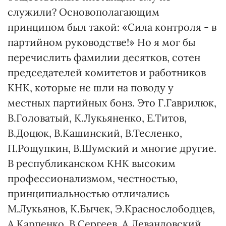
служили? Основополагающим
принципом был такой: «Сила контроля - в
партийном руководстве!» Но я мог бы
перечислить фамилии десятков, сотен
председателей комитетов и работников
КНК, которые не шли на поводу у
местных партийных бонз. Это Г.Гаврилюк,
В.Головатый, К.Лукьяненко, Е.Титов,
В.Доцюк, В.Кашинский, В.Тесленко,
П.Рощупкин, В.Шумский и многие другие.
В республиканском КНК высоким
профессионализмом, честностью,
принципиальностью отличались
М.Лукьянов, К.Бычек, Э.Краснослободцев,
А.Карпенко, В.Сергеев, А.Левандовский,