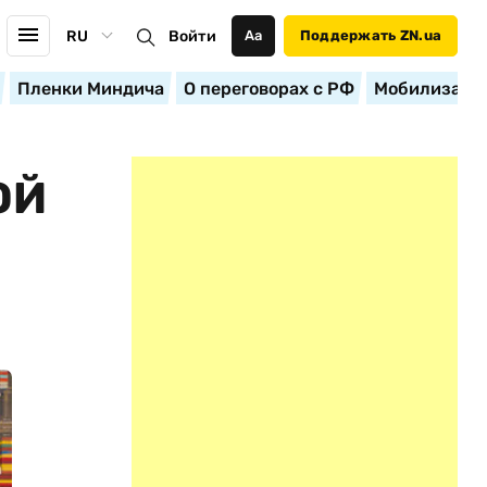
RU
Войти
Аа
Поддержать ZN.ua
Пленки Миндича
О переговорах с РФ
Мобилизация
ОЙ