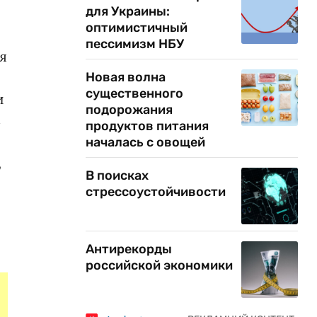
для Украины:
оптимистичный
пессимизм НБУ
я
Новая волна
существенного
и
подорожания
С
продуктов питания
началась с овощей
,
В поисках
стрессоустойчивости
Антирекорды
российской экономики