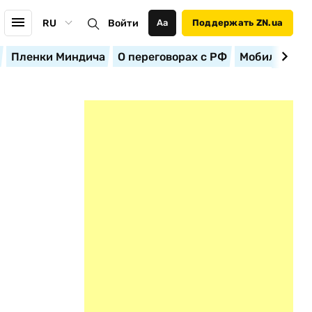
RU
Войти
Аа
Поддержать ZN.ua
Пленки Миндича
О переговорах с РФ
Мобилизация