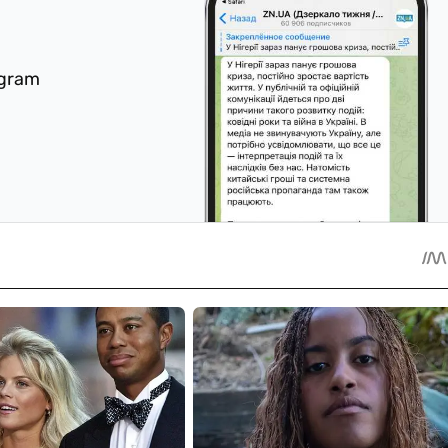
egram