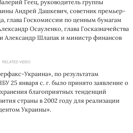
алерий Геец, руководитель группы
аины Андрей Дашкевич, советник премьер-
а, глава Госкомиссии по ценным бумагам
Александр Осауленко, глава Госказначейства
и Александр Шлапак и министр финансов
RELATED VIDEO
терфакс-Украина», по результатам
У 25 января с. г. было принято заявление о
охранения благоприятных тенденций
ития страны в 2002 году для реализации
дентом Украины».