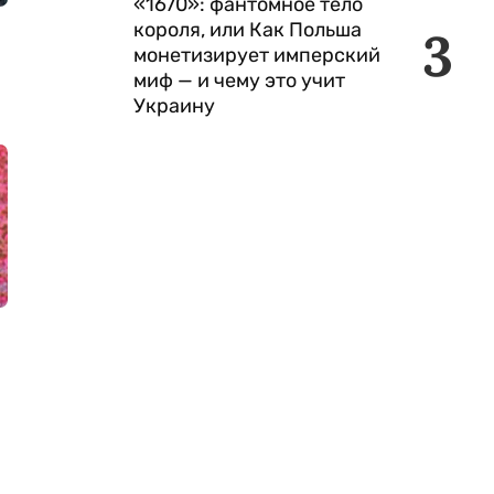
«1670»: фантомное тело
короля, или Как Польша
3
монетизирует имперский
миф — и чему это учит
Украину