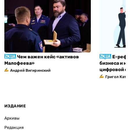
Чем важен кейс «активов
Е-рефо
Малофеева»
бизнеса и н
цифровой ф
Андрей Вигиринский
Григол Ката
ИЗДАНИЕ
Архивы
Редакция