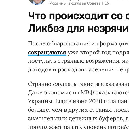
Украины, эксглава Совета НБУ
Что происходит со
Ликбез для незряч
После обнародования информации Г
сокращаются
уже второй год подря
поступать странные возражения, як
доходов и расходов населения неп
Странно слушать такие высказыван
Даже экономисты МВФ оказываются
Украины. Еще в июне 2020 года пан
больше, чем в других странах, пос
значительных денежных буферов, в 
продолжает падать уровень потре