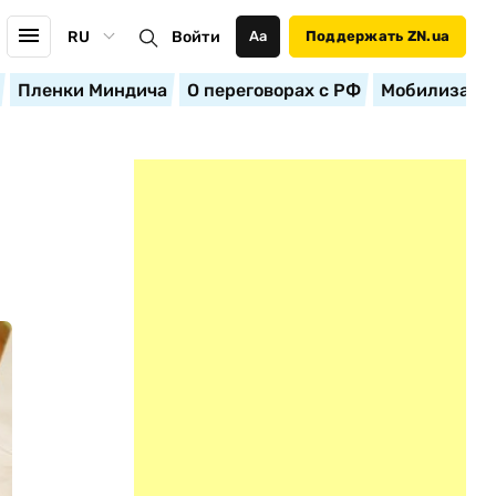
RU
Войти
Аа
Поддержать ZN.ua
Пленки Миндича
О переговорах с РФ
Мобилизация