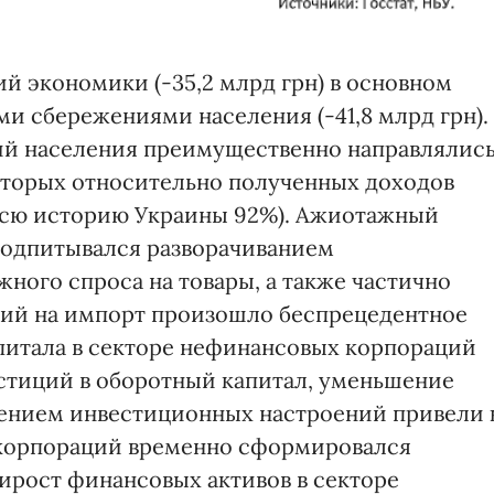
й экономики (-35,2 млрд грн) в основном
 сбережениями населения (-41,8 млрд грн).
ий населения преимущественно направлялис
которых относительно полученных доходов
 всю историю Украины 92%). Ажиотажный
подпитывался разворачиванием
ного спроса на товары, а также частично
ний на импорт произошло беспрецедентное
питала в секторе нефинансовых корпораций
естиций в оборотный капитал, уменьшение
адением инвестиционных настроений привели 
х корпораций временно сформировался
ирост финансовых активов в секторе