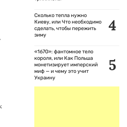
Сколько тепла нужно
4
Киеву, или Что необходимо
сделать, чтобы пережить
зиму
ь
«1670»: фантомное тело
короля, или Как Польша
5
монетизирует имперский
миф — и чему это учит
Украину
к