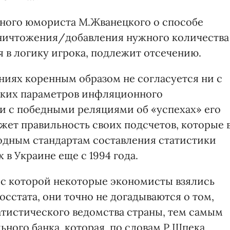
тного юмориста М.Жванецкого о способе
уничтожения/добавления нужного количества
я в логику игрока, подлежит отсечению.
ениях коренным образом не согласуется ни с
ких параметров инфляционного
 ни с победными реляциями об «успехах» его
жет правильность своих подсчетов, которые 
одным стандартам составления статистики
в Украине еще с 1994 года.
, с которой некоторые экономисты взялись
осстата, они точно не догадываются о том,
атистического ведомства страны, тем самым
ного банка, которая, по словам Р.Шпека,