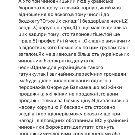
А хто той чиновницький люд,украiнська
бюрократiя,депутатський корпус ,який маэ
вiдношення до всього,в тому числi i до
бюджету?Отже ,iх склад:1) бездарi,але чеснi,2)
злодii,3) корупцiонери,4) тi,що мають декiлька
цих вад,при тому ,хто талоновитiше,той ще
гiрше,5) професiйнi й чеснi .Складно визначити
в вiдсотках,кого бiльше ,як по цим групам,так i
загалом.Як не дивно,але бiльшiсть украiнських
чиновникi,бюрократiв,депутатiв
чеснi.Однак,для украiнцiв,як такого
гатунку,так i звичайних,пересiчних громадян
,мабудь ,дiэве висловлювання одного з
персонажiв Оноре де Бальзака,що всi жiнки
продажнi,а якi жiнки не продажнi ,то вони
продажнi тiльки за бiльшу цiну.Я.дивлячись на
масову корупцiю й бескарнiсть стосовно
злодiiв i корпцiонерiв,можу сказати,що при
нагодi i вiдповiдних обставинах ВСI украiнськi
чиновники,бюрократи,депутати стануть
продажними:злодiями,корупцiонерами або