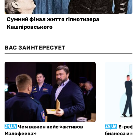
ВАС ЗАИНТЕРЕСУЕТ
Чем важен кейс «активов
Е-рефо
Малофеева»
бизнеса и н