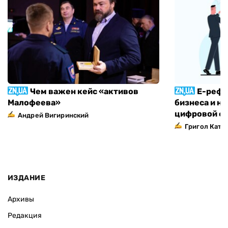
Чем важен кейс «активов
Е-рефо
Малофеева»
бизнеса и н
цифровой ф
Андрей Вигиринский
Григол Ката
ИЗДАНИЕ
Архивы
Редакция