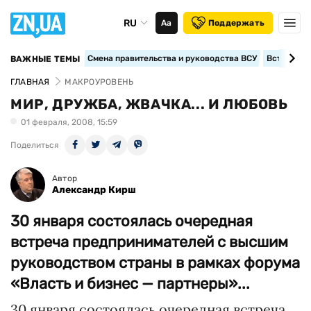
RU
Аа
Поддержать
Смена правительства и руководства ВСУ
Вступление
ВАЖНЫЕ ТЕМЫ
ГЛАВНАЯ
МАКРОУРОВЕНЬ
МИР, ДРУЖБА, ЖВАЧКА... И ЛЮБОВЬ
01 февраля, 2008, 15:59
Поделиться
Автор
Александр Кирш
30 января состоялась очередная
встреча предпринимателей с высшим
руководством страны в рамках форума
«Власть и бизнес — партнеры»...
30 января состоялась очередная встреча