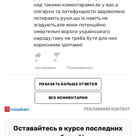
над такими коментарами,як у вас,а
олiгархи та латифундисти задоволено
потирають руки,що iх навiть не
згадують,але вони потенцiйно
смертельнi вороги украiнського
народу,тому не треба бути для них
корисними iдiотами!
0
0
Цитировать
Пожаловаться
ПОКАЗАТЬ БОЛЬШЕ ОТВЕТОВ
ВСЕ КОММЕНТАРИИ
Оставайтесь в курсе последних