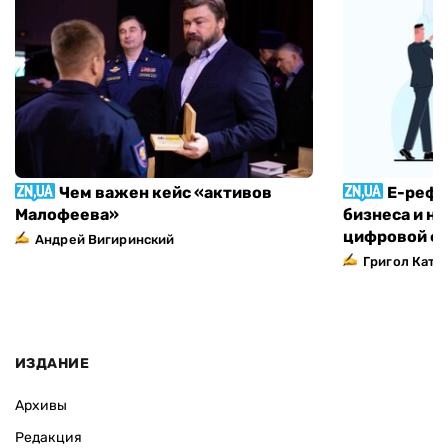
Чем важен кейс «активов
Е-рефо
Малофеева»
бизнеса и н
цифровой ф
Андрей Вигиринский
Григол Ката
ИЗДАНИЕ
Архивы
Редакция