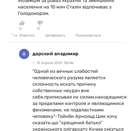
іноземцім за роваз Украхни та зменшення
населення на 10 млн Сталін відпочиває з
Голодомором.
0
0
Ответить
Цитировать
Пожаловаться
дарский владимир
12 Апреля 2021, 08:46
"Одной из вечных слабостей
человеческого разума является
склонность искать причину
собственных неудач вне
себя,приписывая их силам,находящимся
за пределами контроля и являющимися
феноменами, не подвластными
человеку"-Тойнби Арнольд.Цим хочу
сказати,що "хрещений батько"
украiнського олiгархату Кучма смiэться