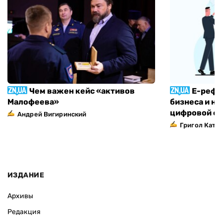
Чем важен кейс «активов
Е-рефо
Малофеева»
бизнеса и н
цифровой ф
Андрей Вигиринский
Григол Ката
ИЗДАНИЕ
Архивы
Редакция