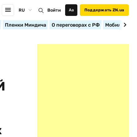
RU
Войти
Аа
Поддержать ZN.ua
Пленки Миндича
О переговорах с РФ
Мобилизация
Й
х