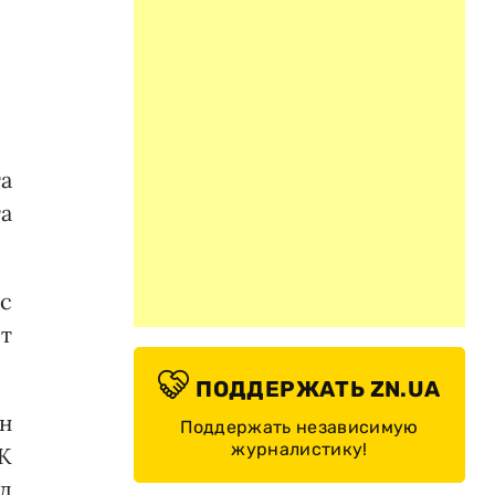
а
а
с
т
ПОДДЕРЖАТЬ ZN.UA
н
Поддержать независимую
журналистику!
К
д