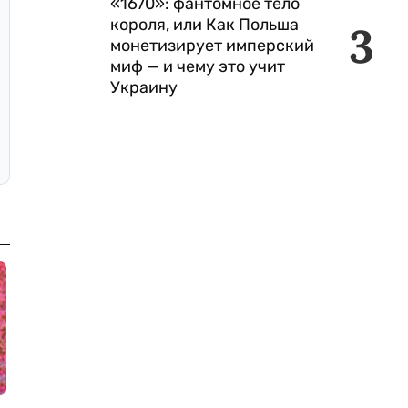
«1670»: фантомное тело
короля, или Как Польша
3
монетизирует имперский
миф — и чему это учит
Украину