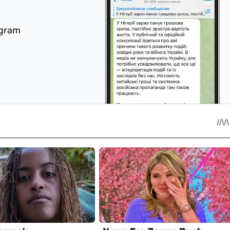
egram