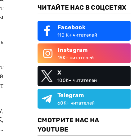
т
ЧИТАЙТЕ НАС В СОЦСЕТЯХ
ы
Facebook
110 K+ читателей
ь
Instagram
15K+ читателей
ет
X
й
100K+ читателей
нт
Telegram
60K+ читателей
,
,
СМОТРИТЕ НАС НА
.
YOUTUBE