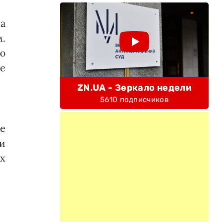
а
.
ю
ие
ZN.UA - Зеркало недели
5610 подписчиков
е
и
х