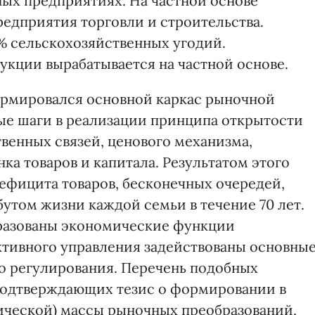
ных предприятиях. На частной основе
редприятия торговли и строительства.
% сельскохозяйственных угодий.
укции вырабатывается на частной основе.
ормировался основной каркас рыночной
е шаги в реализации принципа открытости
венных связей, ценового механизма,
ка товаров и капитала. Результатом этого
ефицита товаров, бесконечных очередей,
том жизни каждой семьи в течение 70 лет.
разованы экономические функции
ктивного управления задействованы основны
 регулирования. Перечень подобных
одтверждающих тезис о формировании в
ической) массы рыночных преобразований,