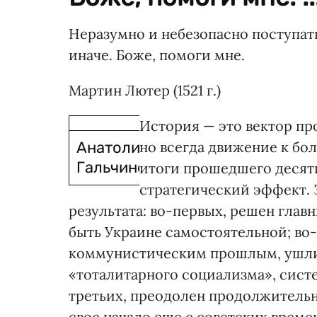
Неразумно и небезопасно поступать
иначе. Боже, помоги мне.
Мартин Лютер (1521 г.)
История — это вектор про
Анатолий
но всегда движение к бол
Гальчинский
итоги прошедшего десяти
стратегический эффект. 
результата: во-первых, решен гла
быть Украине самостоятельной; во
коммунистическим прошлым, ушли 
«тоталитарного социализма», сист
третьих, преодолен продолжительн
свое начало еще с советских време