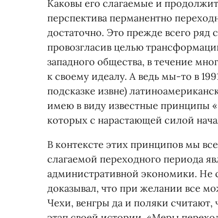
Каковы его слагаемые и продолжит
перспектива перманентно переход
достаточно. Это прежде всего ряд 
провозгласив целью трансформаци
западного общества, в течение мно
к своему идеалу. А ведь мы-то в 199
подсказке извне) латиноамерикан
имею в виду известные принципы «
которых с нарастающей силой нача
В контексте этих принципов мы все
слагаемой переходного периода я
административной экономики. Не с
доказывал, что при желании все мо
Чехи, венгры да и поляки считают,
этап своей истории. «Меры переход