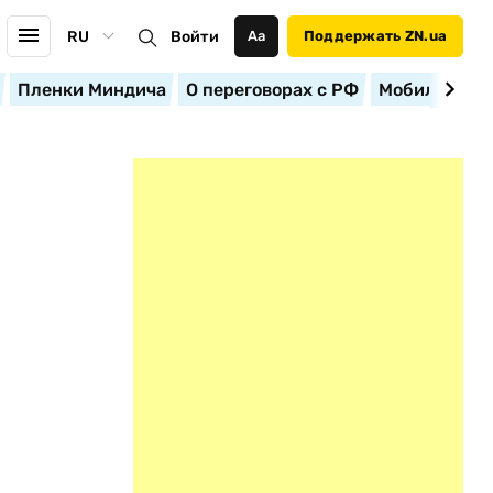
RU
Войти
Аа
Поддержать ZN.ua
Пленки Миндича
О переговорах с РФ
Мобилизация