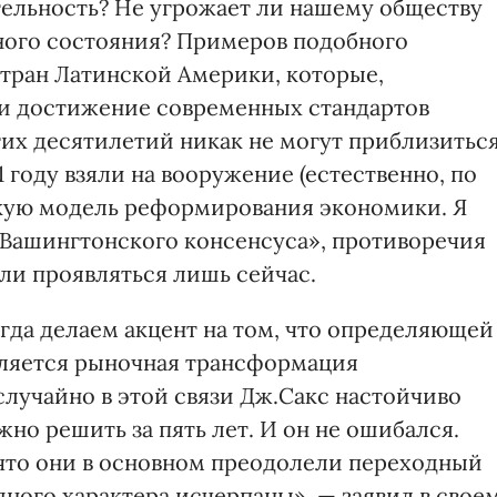
ельность? Не угрожает ли нашему обществу
ного состояния? Примеров подобного
стран Латинской Америки, которые,
и достижение современных стандартов
гих десятилетий никак не могут приблизитьс
1 году взяли на вооружение (естественно, по
скую модель реформирования экономики. Я
Вашингтонского консенсуса», противоречия
ли проявляться лишь сейчас.
гда делаем акцент на том, что определяющей
вляется рыночная трансформация
лучайно в этой связи Дж.Сакс настойчиво
жно решить за пять лет. И он не ошибался.
 что они в основном преодолели переходный
ного характера исчерпаны», — заявил в свое