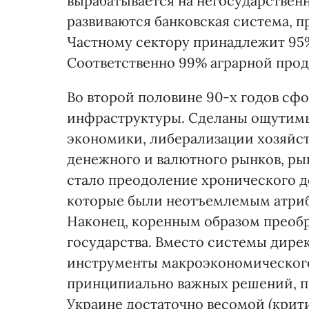
вырабатывается на негосударствен
развиваются банковская система, п
Частному сектору принадлежит 95
Соответственно 99% аграрной прод
Во второй половине 90-х годов сф
инфраструктуры. Сделаны ощутимы
экономики, либерализации хозяйст
денежного и валютного рынков, рын
стало преодоление хронического д
которые были неотъемлемым атрибу
Наконец, коренным образом преоб
государства. Вместо системы дире
инструменты макроэкономического
принципиально важных решений, п
Украине достаточно весомой (крит