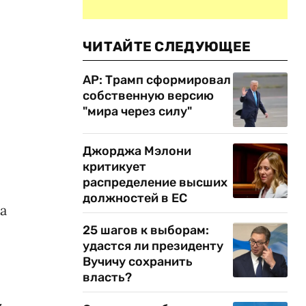
ЧИТАЙТЕ СЛЕДУЮЩЕЕ
AP: Трамп сформировал
собственную версию
"мира через силу"
Джорджа Мэлони
критикует
распределение высших
должностей в ЕС
а
25 шагов к выборам:
удастся ли президенту
Вучичу сохранить
власть?
й