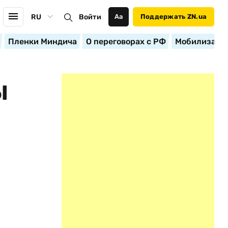
RU
Войти
Аа
Поддержать ZN.ua
Пленки Миндича
О переговорах с РФ
Мобилизация
Ы