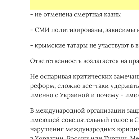
- не отменена смертная казнь;
- СМИ политизированы, зависимы и
- крымские татары не участвуют в 
Ответственность возлагается на пр
Не оспаривая критических замечан
реформ, сложно все-таки удержатьс
именно с Украиной и почему - име
В международной организации защи
имеющей совещательный голос в Со
нарушения международных юридиче
в Хорватии, России или Турции. Ме