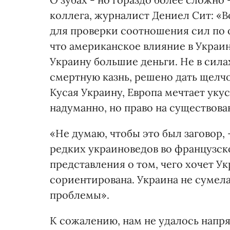
коллега, журналист Дениел Сит: 
для проверки соотношения сил по 
что американское влияние в Украин
Украину большие деньги. Не в сил
смертную казнь, решено дать щелч
Кусая Украину, Европа мечтает уку
надуманно, но право на существова
«Не думаю, чтобы это был заговор, 
редких украиноведов во французско
представления о том, чего хочет У
сориентирована. Украина не сумела 
проблемы».
К сожалению, нам не удалось напря