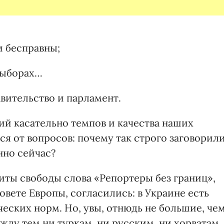
 бесправны;
выборах…
авительство и парламент.
ий касательно темпов и качества наших
я от вопросов: почему так строго заговорил
нно сейчас?
ты свободы слова «Репортеры без границ»,
вете Европы, согласились: в Украине есть
ских норм. Но, увы, отнюдь не большие, че
жду тем ни туркам, ни русским, ни хорватам