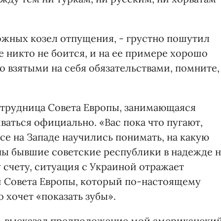
ожных козел отпущения, - грустно пошутил
е никто не боится, и на ее примере хорошо
со взятыми на себя обязательствами, помните,
отрудница Совета Европы, занимающаяся
аться официально. «Вас пока что пугают,
се на Западе научились понимать, на какую
ы бывшие советские республики в надежде н
счету, ситуация с Украиной отражает
 Совета Европы, который по-настоящему
 хочет «показать зубы».
о - высказал предположение мой американски