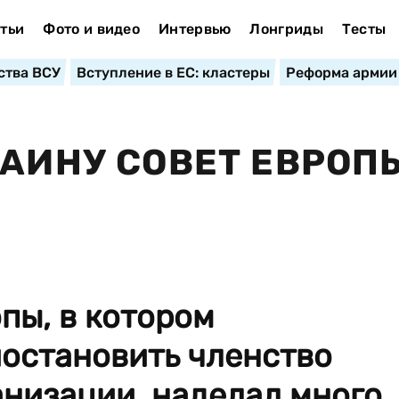
тьи
Фото и видео
Интервью
Лонгриды
Тесты
ства ВСУ
Вступление в ЕС: кластеры
Реформа армии
РАИНУ СОВЕТ ЕВРОП
пы, в котором
иостановить членство
анизации, наделал много