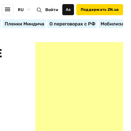
RU
Войти
Аа
Поддержать ZN.ua
Пленки Миндича
О переговорах с РФ
Мобилизация
Е