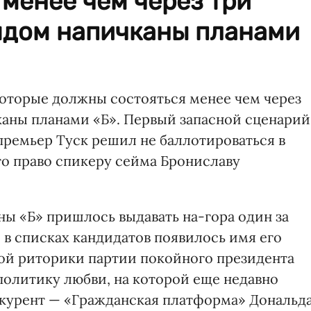
менее чем через три
рядом напичканы планами
оторые должны состояться менее чем через
каны планами «Б». Первый запасной сценарий
 премьер Туск решил не баллотироваться в
то право спикеру сейма Брониславу
ы «Б» пришлось выдавать на-гора один за
 в списках кандидатов появилось имя его
ной риторики партии покойного президента
политику любви, на которой еще недавно
нкурент — «Гражданская платформа» Дональд