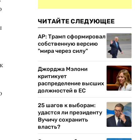
о
ЧИТАЙТЕ СЛЕДУЮЩЕЕ
ы
AP: Трамп сформировал
собственную версию
"мира через силу"
к
Джорджа Мэлони
критикует
распределение высших
должностей в ЕС
о
25 шагов к выборам:
удастся ли президенту
Вучичу сохранить
власть?