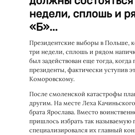
должны состояться 
недели, сплошь и 
«Б»...
Президентские выборы в Польше, к
три недели, сплошь и рядом напич
был задействован еще тогда, когда
президенты, фактически уступив э
Коморовскому.
После смоленской катастрофы план
другим. На месте Леха Качиньского
брата Ярослава. Вместо воинствен
пришлось избрать так называемую 
специализировался их главный ко