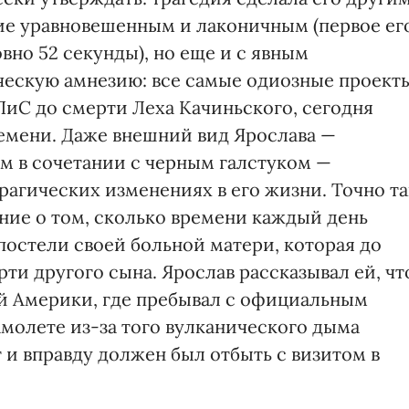
ние уравновешенным и лаконичным (первое ег
но 52 секунды), но еще и с явным
ческую амнезию: все самые одиозные проект
ПиС до смерти Леха Качиньского, сегодня
емени. Даже внешний вид Ярослава —
м в сочетании с черным галстуком —
рагических изменениях в его жизни. Точно та
ние о том, сколько времени каждый день
постели своей больной матери, которая до
рти другого сына. Ярослав рассказывал ей, чт
ой Америки, где пребывал с официальным
самолете из-за того вулканического дыма
 и вправду должен был отбыть с визитом в