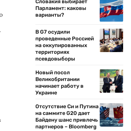
Словакия выбирает
Парламент: каковы
ю
варианты?
т
В G7 осудили
проведенные Россией
на оккупированных
территориях
псевдовыборы
Новый посол
Великобритании
начинает работу в
Украине
е
Отсутствие Си и Путина
на саммите G20 дает
в
Байдену шанс привлечь
партнеров – Bloomberg