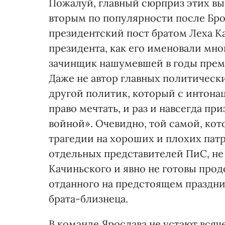
Пожалуй, главный сюрприз этих в
вторым по популярности после Бр
президентский пост братом Леха Ка
президента, как его именовали мно
зачинщик нашумевшей в годы прем
Даже не автор главных политически
другой политик, который с интона
право мечтать, и раз и навсегда п
войной». Очевидно, той самой, ко
трагедии на хороших и плохих пат
отдельных представителей ПиС, не
Качиньского и явно не готовы прод
отданного на предстоящем праздни
брата-близнеца.
В команде Ярослава не устают всяч