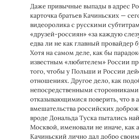
Даже привычные выпады в адрес Р
карточка братьев Качиньских — се
видеоролика с русскими субтитрам
«друзей-россиян» «за каждую слез
едва ли не как главный провайдер
Хотя на самом деле, как бы парадок
известным «любителем» России при
того, чтобы у Польши и России дей
отношениях. Другое дело, как под
непосредственными сторонниками 
отказывающимися поверить, что в 
вмешательства российских доброже
вроде Дональда Туска пытались на
Москвой, именовали не иначе, как 
Качиньский лично дал добро свои