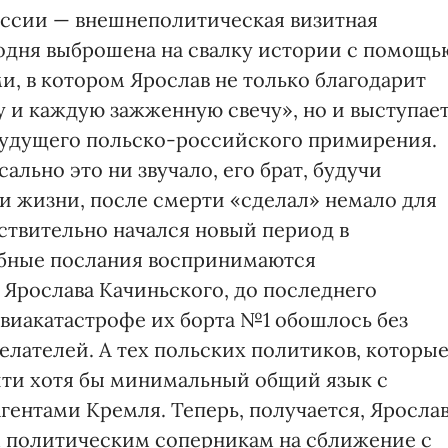
оссии — внешнеполитическая визитная
годня выброшена на свалку истории с помощь
и, в котором Ярослав не только благодарит
у и каждую зажженную свечу», но и выступае
 будущего польско-российского примирения.
сально это ни звучало, его брат, будучи
 жизни, после смерти «сделал» немало для
ствительно начался новый период в
обные послания воспринимаются
Ярослава Качиньского, до последнего
авиакатастрофе их борта №1 обошлось без
лателей. А тех польских политиков, которы
йти хотя бы минимальный общий язык с
агентами Кремля. Теперь, получается, Яросла
м политическим соперникам на сближение с