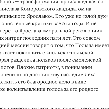
ыборов — трансформация, произошедшая со
онислава Коморовского кандидатом на
чиньского Ярославом. Это уже не «злой дух»
гочисленные критики все эти годы. И не
ьерства Ярослава «моральной революции».
х интриг последних пяти лет. Это совсем
цией мессии говорит о том, что Польша имее
ризывает покончить с «польско-польской
торая разделила поляков после смоленской
риотов. Плохие патриоты, в понимании
 оценили по достоинству наследие Леха
олжить его благородное дело в виде
ке волеизъявления голоса за его родного
ески утверждать: трагедия сделала его други