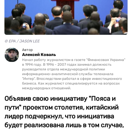
© EPA / JASON LEE
Автор
Алексей Коваль
Начал работу журналистом в газете "Финансовая Украина"
в 1994 году. В 1996 - 2007 годах занимал должность
руководителя отдела международной политики
информационно-аналитической службы телеканала
"Интер". Впоследствии работал в сфере инвестиционного
бизнеса. Как журналист специализируется на вопросах
международных отношений.
Объявив свою инициативу "Пояса и
пути" проектом столетия, китайский
лидер подчеркнул, что инициатива
будет реализована лишь в том случае,