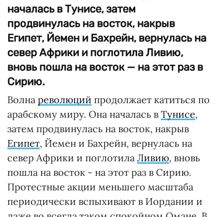
началась в Тунисе, затем
продвинулась на восток, накрыв
Египет, Йемен и Бахрейн, вернулась на
север Африки и поглотила Ливию,
вновь пошла на восток — на этот раз в
Сирию.
Волна
революций
продолжает катиться по
арабскому миру. Она началась в
Тунисе
,
затем продвинулась на восток, накрыв
Египет
, Йемен и Бахрейн, вернулась на
север Африки и поглотила
Ливию
, вновь
пошла на восток - на этот раз в Сирию.
Протестные акции меньшего масштаба
периодически вспыхивают в Иордании и
даже во всегда таком спокойном Омане. В