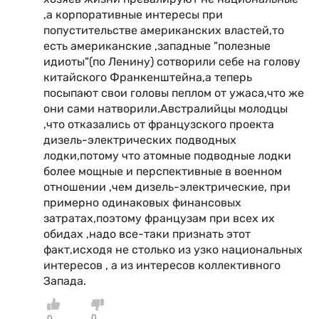
,а корпоративные интересы при
попустительстве американских властей,то
есть американские ,западные "полезные
идиоты"(по Ленину) сотворили себе на голову
китайского Франкенштейна,а теперь
посыпают свои головы пеплом от ужаса,что же
они сами натворили.Австралийцы молодцы
,что отказались от французского проекта
дизель-электрических подводных
лодки,потому что атомные подводные лодки
более мощные и перспективные в военном
отношении ,чем дизель-электрические, при
примерно одинаковых финансовых
затратах,поэтому французам при всех их
обидах ,надо все-таки признать этот
факт,исходя не столько из узко национальных
интересов , а из интересов коллективного
Запада.
0
0