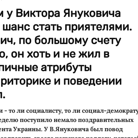
 у Виктора Януковича
 шанс стать приятелями.
вич, по большому счету
, он хоть и не жил в
ипичные атрибуты
 риторике и поведении
.
- то ли социалисту, то ли социал-демократ
еделю поступило немало поздравительных
дента Украины. У В.Януковича был повод