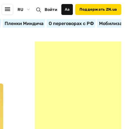
RU
Войти
Аа
Поддержать ZN.ua
Пленки Миндича
О переговорах с РФ
Мобилизация