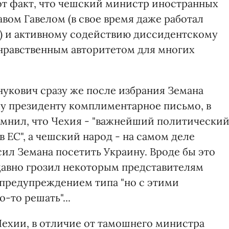
от факт, что чешский министр иностранных
авом Гавелом (в свое время даже работал
) и активному содействию диссидентскому
нравственным авторитетом для многих
Янукович сразу же после избрания Земана
у президенту комплиментарное письмо, в
омнил, что Чехия - "важнейший политически
 ЕС", а чешский народ - на самом деле
ил Земана посетить Украину. Вроде бы это
давно грозил некоторым представителям
 предупреждением типа "но с этими
то решать"...
Чехии, в отличие от тамошнего министра