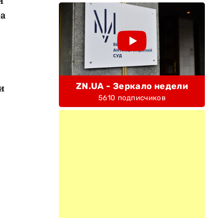
й
ра
ZN.UA - Зеркало недели
и
5610 подписчиков