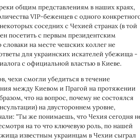
преки общим представлениям в наших краях,
количества VIP-беженцев с одного конкретног
 некоторых соседних с Чехией странах (в той
ен посетить с первым президентским
 словаки на месте чешских коллег не
ответы для украинских искателей убежища -
иалога с официальной властью в Киеве.
ов, чехи смогли убедиться в течение
ения между Киевом и Прагой на протяжении
бразом, что на вопрос, почему не состоялся
онсультации) на двустороннем уровне,
али: "Ты же понимаешь, что Чехия сегодня н
Несмотря на то что ключевую роль, по нашей
ежища известным украинцам в Чехии сыграл