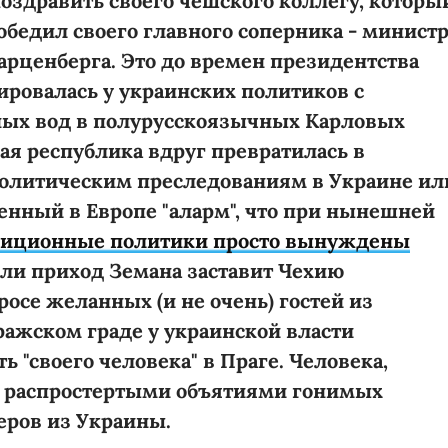
поздравить своего чешского коллегу, которы
бедил своего главного соперника - минист
арценберга. Это до времен президентства
ировалась у украинских политиков с
ых вод в полурусскоязычных Карловых
ая республика вдруг превратилась в
политическим преследованиям в Украине ил
енный в Европе "аларм", что при нынешней
зиционные политики просто вынуждены
 ли приход Земана заставит Чехию
осе желанных (и не очень) гостей из
ражском граде у украинской власти
 "своего человека" в Праге. Человека,
 с распростертыми объятиями гонимых
еров из Украины.