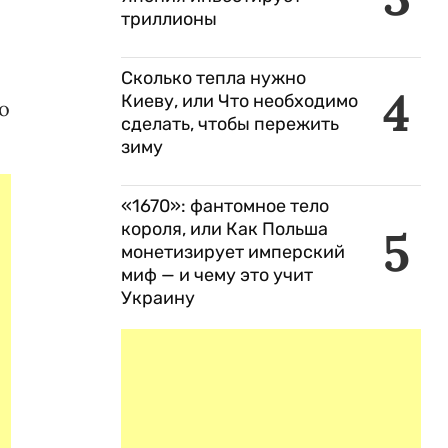
триллионы
Сколько тепла нужно
4
Киеву, или Что необходимо
о
сделать, чтобы пережить
зиму
«1670»: фантомное тело
короля, или Как Польша
5
монетизирует имперский
миф — и чему это учит
Украину