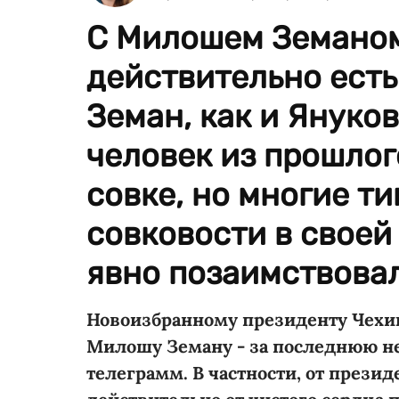
С Милошем Земаном
действительно есть
Земан, как и Януко
человек из прошлого
совке, но многие т
совковости в своей
явно позаимствовал
Новоизбранному президенту Чехии 
Милошу Земану - за последнюю н
телеграмм. В частности, от прези