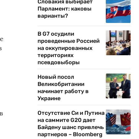
Словакия выбирает
Парламент: каковы
варианты?
В G7 осудили
ие
проведенные Россией
в
на оккупированных
территориях
псевдовыборы
Новый посол
Великобритании
начинает работу в
Украине
в
Отсутствие Си и Путина
на саммите G20 дает
Байдену шанс привлечь
партнеров – Bloomberg