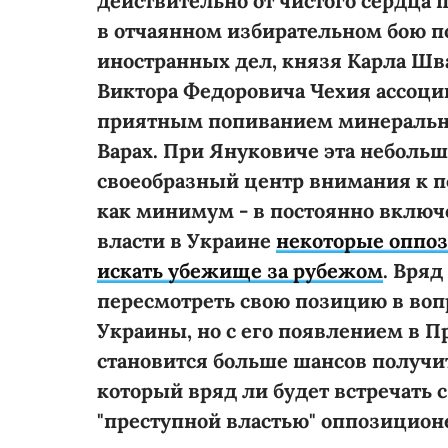
действительно от чистого сердца 
в отчаянном избирательном бою по
иностранных дел, князя Карла Шв
Виктора Федоровича Чехия ассоци
приятным попиванием минеральн
Варах. При Януковиче эта небольш
своеобразный центр внимания к 
как минимум - в постоянно включ
власти в Украине
некоторые оппо
искать убежище за рубежом
. Вряд
пересмотреть свою позицию в вопр
Украины, но с его появлением в П
становится больше шансов получить
который вряд ли будет встречать
"преступной властью" оппозицион