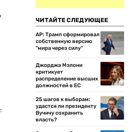
о
ЧИТАЙТЕ СЛЕДУЮЩЕЕ
AP: Трамп сформировал
собственную версию
"мира через силу"
Джорджа Мэлони
критикует
распределение высших
должностей в ЕС
25 шагов к выборам:
удастся ли президенту
е
Вучичу сохранить
власть?