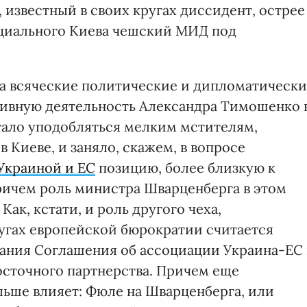
известный в своих кругах диссидент, острее
ициального Киева чешский МИД под
на всяческие политические и дипломатическ
тивную деятельность Александра Тимошенко 
стало уподобляться мелким мстителям,
Киеве, и заняло, скажем, в вопросе
Украиной и ЕС
позицию, более близкую к
ричем роль министра Шварценберга в этом
Как, кстати, и роль другого чеха,
угах европейской бюрократии считается
ания Соглашения об ассоциации Украина-ЕС 
сточного партнерства. Причем еще
ольше влияет: Фюле на Шварценберга, или