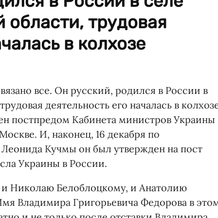
дился в России в селе
 области, трудовая
ачалась в колхозе
вязано все. Он русский, родился в России в
трудовая деятельность его началась в колхоз
ачен постпредом Кабинета министров Украины
оскве. И, наконец, 16 декабря по
Леонида Кучмы он был утвержден на пост
сла Украины в России.
: и Николаю Белоблоцкому, и Анатолию
 Имя Владимира Григорьевича Федорова в это
атно и не только после отставки Владимира