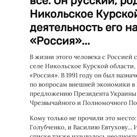
все. Он русский, ро
Никольское Курской
деятельность его н
«Россия»...
В жизни этого человека с Россией с
селе Никольское Курской области, 
«Россия». В 1991 году он был назн
по вопросам внешней экономики в М
предложению Президента Украины 
Чрезвычайного и Полномочного По
Кому только не прочили это место
Голубченко, и Василию Евтухову...
списке также называлось неоднокр