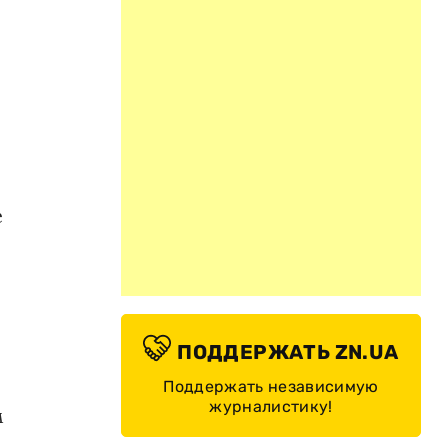
е
ПОДДЕРЖАТЬ ZN.UA
Поддержать независимую
журналистику!
м