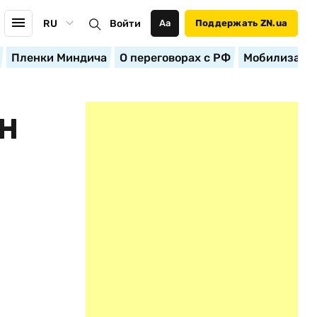
RU
Войти
Аа
Поддержать ZN.ua
Пленки Миндича
О переговорах с РФ
Мобилизация
Н