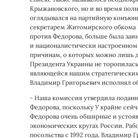
Крыжановского, но и во время пол
оглядывался на партийную конъюн
секретарем Житомирского обкома К
против Федорова, больше была заи
и националистически настроенно
причинам, о которых можно лишь д
Президента Украины не торопилась 
являющейся нашим стратегическим 
Владимир Григорьевич исполнял об
- Наша комиссия утвердила подан
Федорова, поскольку У крайне сейча
Федорова очень обширные и устоявш
экономических кругах России. Рабо
посольства с 1992 года, Владимир 