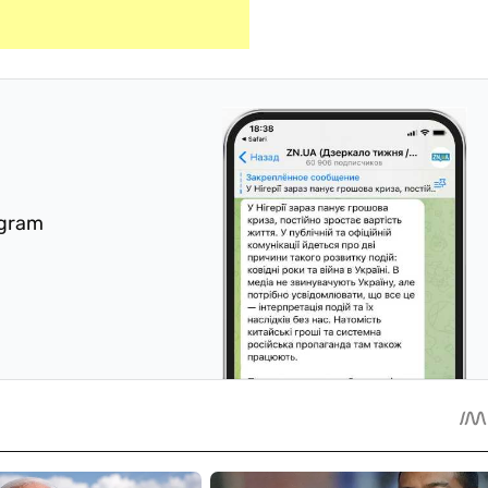
egram