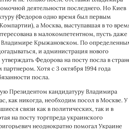
номочной деятельности последнего. Но Киев
ктуру (Федоров одно время был первым
омпартии), а Москва, выступавшая в то врем
нтересована в малокомпетентном, пусть даже
м Владимире Крыжановском. По определенны
огадываться, и администрация нового
утверждать Федорова на посту посла в стран
партнером. Хотя с 3 октября 1994 года
язанности посла.
ную Президентом кандидатуру Владимира
с, как никогда, необходим посол в Москве. У
иеся связи как в политических, так и в
тая на посту торгпреда украинского
Григорьевич неоднократно помогал Украине